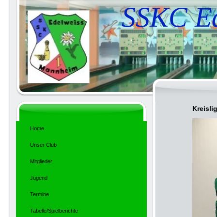
SSKC Ed
Kreisli
Home
Unser Club
Mitglieder
Jugend
Termine
Tabelle/Spielberichte