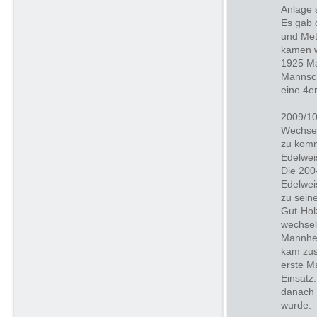
Anlage 
Es gab 
und Met
kamen w
1925 Ma
Mannscha
eine 4e
2009/10
Wechsel
zu komm
Edelwei
Die 200
Edelwei
zu sein
Gut-Hol
wechsel
Mannhei
kam zusä
erste M
Einsatz.
danach 
wurde.