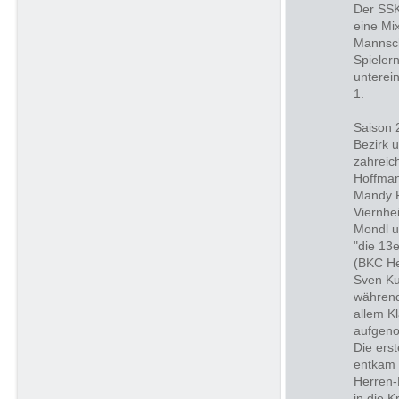
Der SSK
eine Mi
Mannscha
Spieler
unterein
1.
Saison 
Bezirk 
zahreic
Hoffman
Mandy F
Viernhe
Mondl u
"die 13
(BKC He
Sven Ku
während
allem K
aufgen
Die ers
entkam 
Herren-
in die K