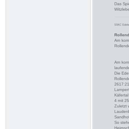
Das Spi
Witzleb
SSKC Edelw
Rollen
Am komm
Rollend
Am komm
laufend
Die Ede
Rollend
2617:21
Lampert
Käferta
4 mit 2
Zuletzt 
Laudenb
Sandhof
So steh
Heimsch