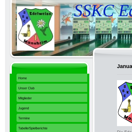
SSKC Ed
Janua
Home
Unser Club
Mitglieder
Jugend
Termine
Tabelle/Spielberichte