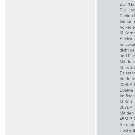
Zur "Ha
Für Hoc
Fabian 
Günderot
Volker e
M.Körne
Edelwei
Im zwei
dicht g
und F.b
Mit den
M.Körne
Es stan
Im drit
239LP, 
Edelwei
Im final
M.Körne
207LP -
Mit den
453LP, 
So ende
Hocken