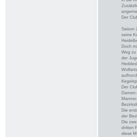
Zusätzl
angemel
Der Clu
Saison 
seine K
Heidelb
Doch mi
Weg zu 
der Jug
Heddesh
Wolfarts
aufhorc
Kegelspo
Der Clu
Damen-M
Mannsch
Bezirksl
Die ers
der Bezi
Die zwei
dritten 
diese M