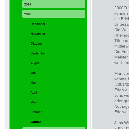
2019
2000/01
können 
2018
die Edel
Unterza
Dezember
Die Wei
November
Rheingo
Töne an
Oktober
mittler
Die Edel
September
Meister
wollte m
August
Juni
Man ver
konnte 
Mai
2001/02
Edelwei
April
Jens wu
oder gr
März
Notnage
Edelwei
Februar
Januar
Jens Wi
2002/03