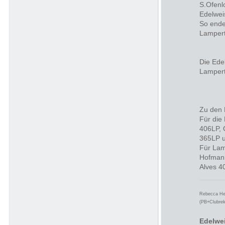
S.Ofenl
Edelwei
So ende
Lampert
Die Ede
Lampert
Zu den 
Für die
406LP, 
365LP 
Für Lam
Hofmann
Alves 4
Rebecca H
(PB+Clubrek
Edelwe