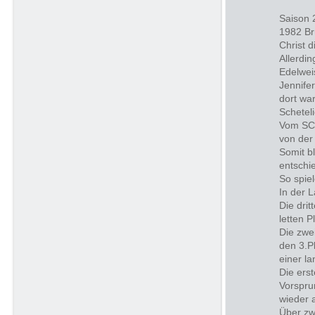
Saison 
1982 Br
Christ 
Allerdi
Edelwei
Jennife
dort war
Schetel
Vom SC 
von der
Somit bl
entschi
So spie
In der 
Die drit
letten P
Die zwe
den 3.P
einer l
Die ers
Vorspru
wieder 
Über zw