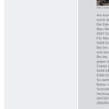
SSKC Edelw
Am komm
somit da
Die Ede
Blau-We
5597:51
Für Mör
5409:51
Bei der
und auc
Bei der
gegen d
Zuletzt 
5646:54
5380:51
So steh
Bisher 
Schmitt
Heckman
(847/87
(865/85