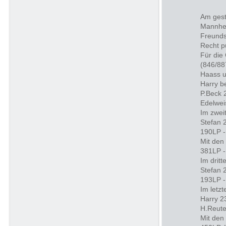
Am gest
Mannhei
Freunds
Recht p
Für die
(846/88
Haass u
Harry b
P.Beck 
Edelwei
Im zwei
Stefan 
190LP -
Mit den
381LP -
Im drit
Stefan 
193LP -
Im letzt
Harry 2
H.Reute
Mit den