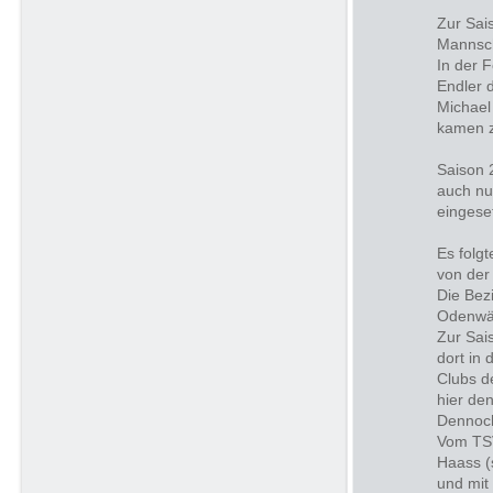
Zur Sai
Mannsch
In der 
Endler 
Michael 
kamen z
Saison 
auch nu
eingeset
Es folg
von der
Die Bez
Odenwä
Zur Sai
dort in 
Clubs d
hier den
Dennoch
Vom TSV
Haass (
und mit