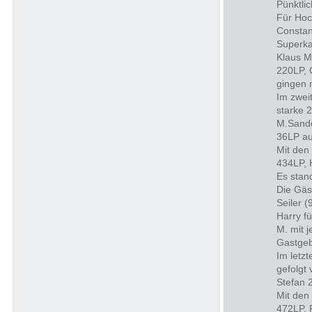
Pünktli
Für Hoc
Constan
Superka
Klaus M
220LP, 
gingen 
Im zwei
starke 
M.Sande
36LP au
Mit den
434LP, 
Es stan
Die Gäs
Seiler 
Harry fü
M. mit 
Gastgeb
Im letzt
gefolgt
Stefan 
Mit den
472LP, 