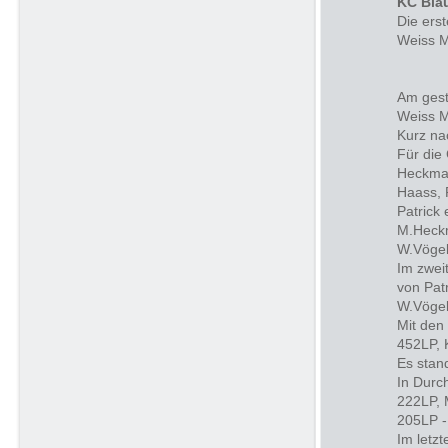
KC Bla
Die ers
Weiss M
Am gest
Weiss M
Kurz na
Für die
Heckman
Haass, 
Patrick 
M.Heckm
W.Vögel
Im zwei
von Pat
W.Vögel
Mit den
452LP, 
Es stan
In Durc
222LP, 
205LP -
Im letzt