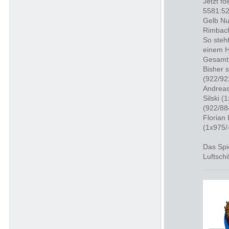
Jetzt f
5581:52
Gelb Nu
Rimbach
So steh
einem H
Gesamts
Bisher 
(922/92
Andreas
Silski (
(922/88
Florian
(1x975/-
Das Spi
Luftschi