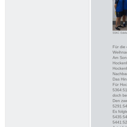
SSKC Edelw
Für die
Weihnac
Am Sonn
Hocken
Hockenh
Nachbars
Das Hin
Für Hoc
5364:51
doch be
Den zwe
5291:54
Es folg
5435:54
5441:52