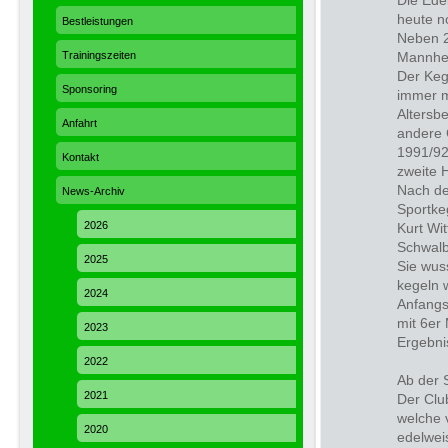
Die Ede
heute n
Bestleistungen
Neben 2
Trainingszeiten
Mannhei
Der Keg
Sponsoring
immer m
Altersbe
Anfahrt
andere 
1991/92
Kontakt
zweite 
Nach de
News-Archiv
Sportke
2026
Kurt Wi
Schwalb
2025
Sie wuss
kegeln 
2024
Anfangs
mit 6er
2023
Ergebni
2022
Ab der 
2021
Der Clu
welche 
2020
edelwei