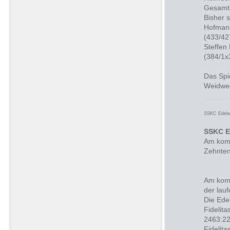
Gesamts
Bisher 
Hofmann
(433/42
Steffen
(384/1x
Das Spi
Weidweg
SSKC Edel
SSKC E
Am komm
Zehnten
Am komm
der lau
Die Ede
Fidelit
2463:22
Fidelit