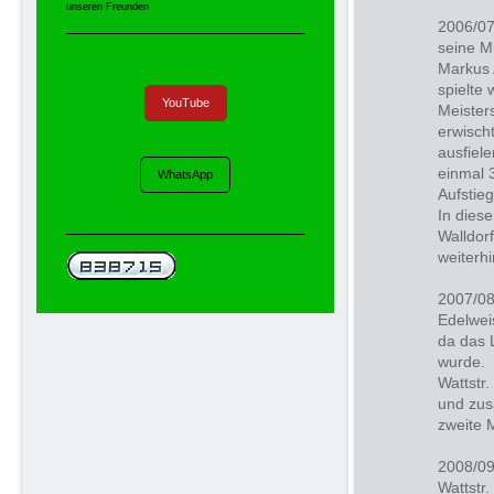
unseren Freunden
2006/07
seine Mi
Markus 
spielte 
YouTube
Meister
erwisch
ausfiele
einmal 3
WhatsApp
Aufstie
In dies
Walldor
weiterhi
2007/08
Edelwei
da das 
wurde. 
Wattstr.
und zus
zweite 
2008/09
Wattstr