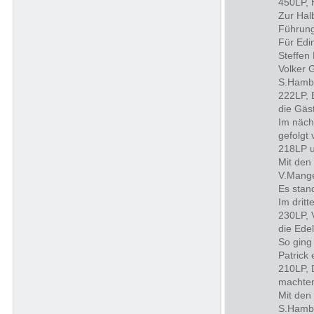
450LP, 
Zur Hal
Führung
Für Edi
Steffen
Volker 
S.Hambi
222LP, 
die Gäs
Im näch
gefolgt
218LP u
Mit den
V.Mange
Es stan
Im drit
230LP, 
die Ede
So ging
Patrick 
210LP, 
machten
Mit den
S.Hambi