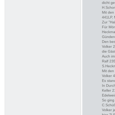
dicht g
H.Schor
Mit den
441LP, 
Zur "Ha
Für Mör
Heckman
Gündero
Den bes
Volker 
die Gäs
Auch im
Ralf 23
S.Heckm
Mit den
Volker 
Es stan
In Durc
Keller 
Edelwei
So ging
C.Schüßl
Volker 
hier 7L