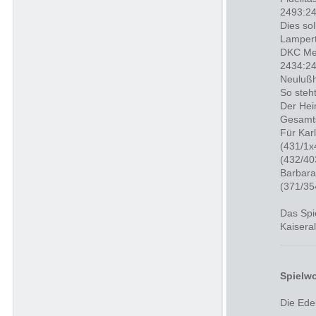
2493:24
Dies sol
Lampert
DKC Me
2434:24
Neulußh
So steh
Der Hei
Gesamts
Für Kar
(431/1x
(432/40
Barbara
(371/35
Das Spi
Kaisera
Spielwo
Die Ede