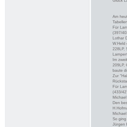
Glück L
Am heut
Tabelle
Für Lam
(397/40
Lothar 
W.Held 
228LP, 
Lampert
Im zwei
209LP, 
baute d
Zur "Ha
Rücksta
Für Lam
(433/42
Michael
Den best
H.Hofma
Michael
So ging
Jürgen 