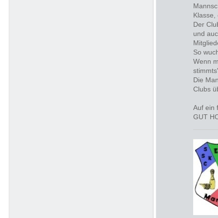
Mannsch
Klasse, 
Der Clu
und auc
Mitgliede
So wuch
Wenn ma
stimmts
Die Man
Clubs üb
Auf ein
GUT H