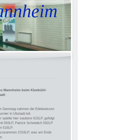
annheim
s Mannheim beim Kleebühl-
tadt
n Samstag nahmen die Edelweissen
rnier in Ubstadt teil.
 spielte hier saubere 615LP, gefolgt
mit 593LP, Patrick Schetelich 592LP
n 516LP.
ie zusammen 2316LP, was am Ende
e.