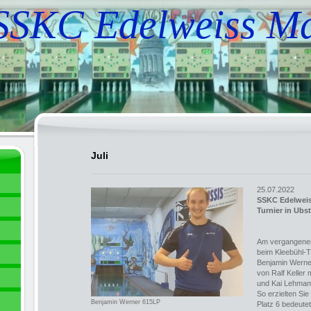
SSKC Edelweiss M
Juli
25.07.2022
SSKC Edelweis
Turnier in Ubs
Am vergangene
beim Kleebühl-Tu
Benjamin Werner
von Ralf Keller 
und Kai Lehman
So erzielten S
Benjamin Werner 615LP
Platz 6 bedeutet