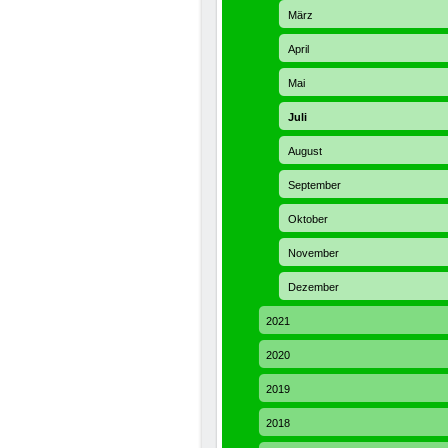
März
April
Mai
Juli
August
September
Oktober
November
Dezember
2021
2020
2019
2018