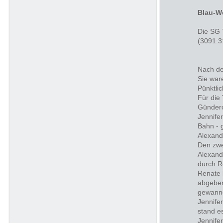
Blau-W
Die SG 
(3091:3
Nach de
Sie war
Pünktli
Für die
Gündero
Jennifer
Bahn - 
Alexand
Den zwe
Alexand
durch R
Renate 
abgeben
gewann
Jennife
stand e
Jennife