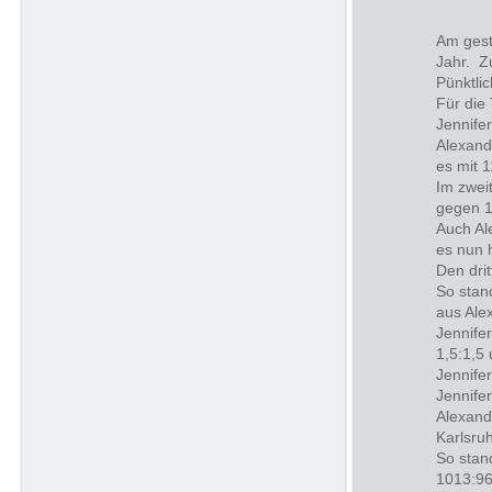
Am gest
Jahr. Z
Pünktli
Für die
Jennifer
Alexand
es mit 
Im zwei
gegen 1
Auch Al
es nun h
Den dri
So stan
aus Ale
Jennife
1,5:1,5
Jennifer
Jennife
Alexand
Karlsru
So stan
1013:96