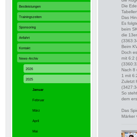
die Kug
Die Ede
Bestleistungen
Tabelle
Trainingszeiten
Das Hin
Es folg
Sponsoring
beim SK
die 13er
Anfahrt
(3363:3
Beim KV
Kontakt
Doch es
mit 6:2
News-Archiv
(3360:3
2026
Nach 8 
1 mit 6:
2025
Zuletzt 
(3427:3
Januar
So steh
dem ers
Februar
Das Spi
März
Märker 
April
Mai