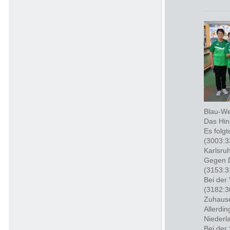
Blau-We
Das Hin
Es folg
(3003:3
Karlsru
Gegen D
(3153:3
Bei der
(3182:3
Zuhause
Allerdi
Niederl
Bei der