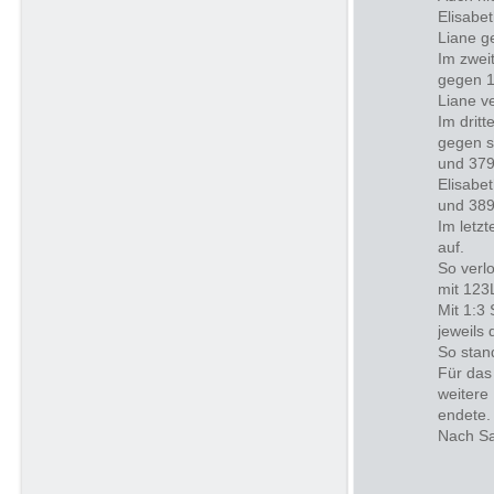
Elisabe
Liane g
Im zwei
gegen 1
Liane v
Im drit
gegen s
und 379
Elisabe
und 389
Im letz
auf.
So verl
mit 123
Mit 1:3
jeweils
So stan
Für das
weitere
endete.
Nach Sa