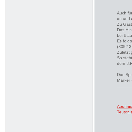
Auch fü
an und 
Zu Gast
Das Hin
bei Bla
Es folg
(3092:3
Zuletzt
So steh
dem 8.P
Das Spi
Märker 
Abonni
Teutoni