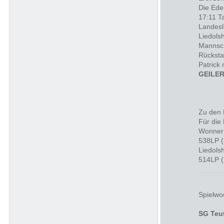
Die Ede
17:11 T
Landesl
Liedols
Mannsch
Rücksta
Patrick 
GEILER
Zu den 
Für die 
Wonner 
538LP (
Liedols
514LP (
Spielwo
SG Teu