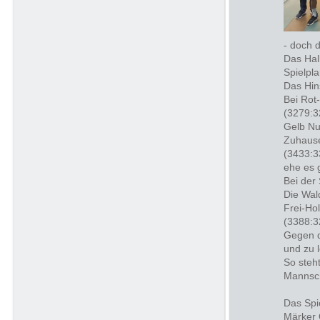
- doch 
Das Hal
Spielpla
Das Hin
Bei Rot
(3279:3
Gelb Nu
Zuhause
(3433:3
ehe es 
Bei der
Die Wal
Frei-Ho
(3388:3
Gegen d
und zu 
So steh
Mannsch
Das Spi
Märker 