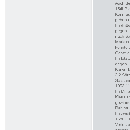
Auch de
154LP a
Kai mus
geben (
Im drit
gegen 1
nach Sä
Markus 
konnte 
Gäste e
Im letz
gegen 1
Kai ver
2:2 Sät
So stan
1053:11
Im Mitte
Klaus s
gewinne
Ralf mu
Im zwei
158LP, 
Verletz