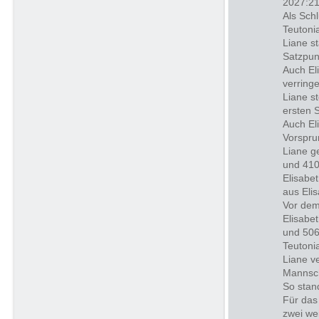
2027:21
Als Schl
Teutoni
Liane s
Satzpun
Auch El
verring
Liane s
ersten 
Auch El
Vorspru
Liane g
und 410
Elisabe
aus Eli
Vor dem
Elisabe
und 506
Teutoni
Liane v
Mannsch
So stan
Für das
zwei we