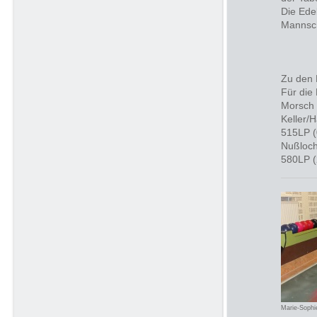
Die Ede
Mannsch
Zu den 
Für die
Morsch 
Keller/
515LP (
Nußloch
580LP (
Marie-Soph