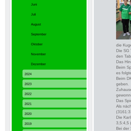
Juni
Juli
August
September
Oktober
die Kug
Die SG 
November
den Tab
Das Hin
Dezember
Beim Sp
es folg
2024
Beim DK
geben.
2023
Zuhause
2022
gewonn
Das Spi
2021
Als näc
(3161:3
2020
Die Kar
3,5:4,5
2019
Bei der