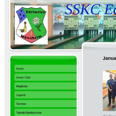
SSKC Ed
Janua
Home
Unser Club
Mitglieder
Jugend
Termine
Tabelle/Spielberichte