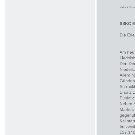
Patrick Sch
SSKC E
Die Ede
Am heut
Liedols
Den Der
Niederl
Allerdi
Gündero
So rück
Ersatz z
Pünktli
Neben M
Markus 
gegenüb
Kai sta
Im zwei
137:140