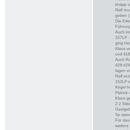
knapp s
Ralf mu
geben (
Die Ede
Führung
Auch im 
157LP -
ging hi
Klaus v
und 418
Auch Ra
428:424
lagen v
Ralf er
153LP s
Kegel h
Patrick
Klaus g
2:2 Sät
Gastgeb
So stan
Für das
weitere