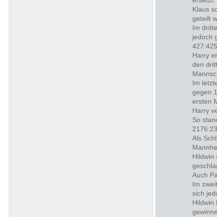
ersetzt.
Klaus s
geteilt 
Im drit
jedoch 
427:425
Harry e
den dri
Mannsch
Im letz
gegen 1
ersten 
Harry ve
So stan
2176:23
Als Schl
Mannhe
Hildwin
geschla
Auch Pa
Im zwei
sich je
Hildwin
gewinne