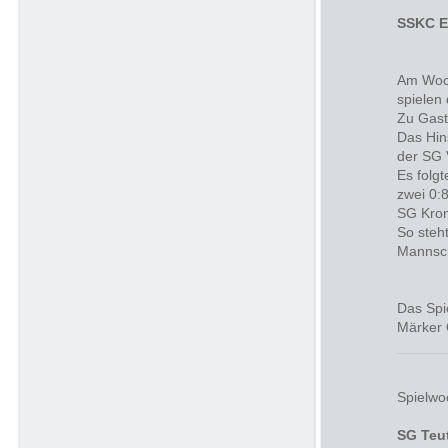
SSKC E
Am Woch
spielen
Zu Gast
Das Hin
der SG V
Es folg
zwei 0:
SG Kron
So steh
Mannsch
Das Spi
Märker 
Spielwo
SG Teu