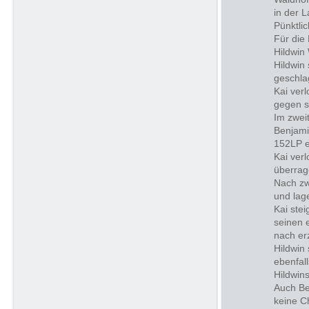
in der L
Pünktli
Für die
Hildwin
Hildwin
geschla
Kai ver
gegen s
Im zwei
Benjamin
152LP e
Kai ver
überrag
Nach zw
und lag
Kai ste
seinen 
nach erz
Hildwin
ebenfal
Hildwins
Auch Be
keine C