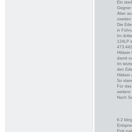
Ein sta
Gegner
Aber au
zweiten
Die Ede
in Führ
Im drit
124LP s
473:442 
Hildwin
damit v
Im letz
den Ede
Hildwin
So stan
Für das
weitere
Nach Sa
6:2 kli
Entspre
Erst zum