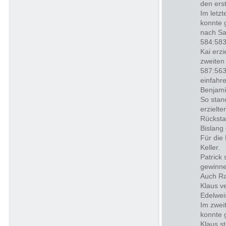
den ers
Im letz
konnte 
nach Sa
584:583
Kai erz
zweiten
587:563
einfahr
Benjami
So stan
erzielt
Rücksta
Bislang
Für die
Keller.
Patrick
gewinne
Auch Ra
Klaus v
Edelwei
Im zwei
konnte 
Klaus s