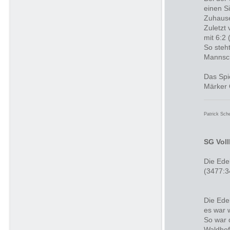
einen S
Zuhause
Zuletzt
mit 6:2
So steh
Mannsch
Das Spi
Märker 
Patrick Sch
SG Vol
Die Ede
(3477:3
Die Ede
es war 
So war 
Waldhof