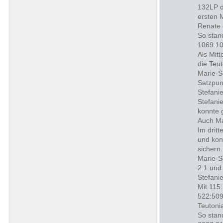
132LP d
ersten 
Renate 
So stan
1069:10
Als Mit
die Teu
Marie-S
Satzpun
Stefani
Stefani
konnte 
Auch Ma
Im drit
und kon
sichern.
Marie-S
2:1 und
Stefani
Mit 115
522:509
Teutoni
So stan