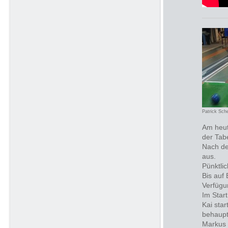
Patrick Sch
Am heut
der Tab
Nach de
aus.
Pünktli
Bis auf
Verfügu
Im Star
Kai sta
behaupt
Markus 