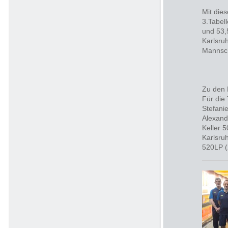
Mit die
3.Tabel
und 53,
Karlsruh
Mannsch
Zu den 
Für die
Stefani
Alexand
Keller 
Karlsru
520LP (