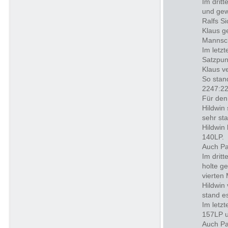
Im drit
und gew
Ralfs Si
Klaus g
Mannsch
Im letz
Satzpun
Klaus v
So stan
2247:22
Für den
Hildwin
sehr st
Hildwin
140LP.
Auch Pa
Im drit
holte g
vierten
Hildwin
stand es
Im letz
157LP u
Auch Pat