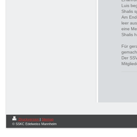
Luis be
Shalis 
Am Ende
leer au
eine Med
Shalis 
Für ger
gemach
Der SSV
Mitglied
Druckversion
|
Sitemap
© SSKC Edelweiss Mannheim