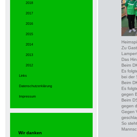
2018
2017
2016
2015
Heimspi
2014
Zu Gast
Lamper
2013
Das Hin
Beim DK
2012
Es folg
Links
bei der
Beim DK
Datenschutzerklärung
Es folg
gegen B
Impressum
Beim DS
gegen d
Gegen V
geschla
So steh
Mannsch
Wir danken