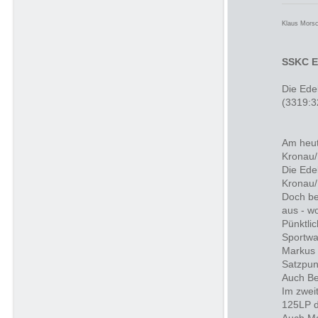
Klaus Mors
SSKC E
Die Ede
(3319:3
Am heut
Kronau/
Die Ede
Kronau/
Doch be
aus - w
Pünktli
Sportwa
Markus 
Satzpun
Auch Be
Im zwei
125LP d