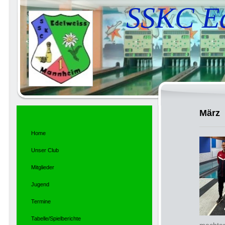
SSKC Ed
März
Home
Unser Club
Mitglieder
Jugend
Termine
Tabelle/Spielberichte