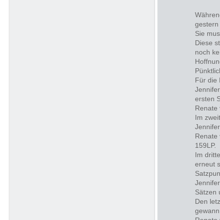
Während
gestern 
Sie mus
Diese s
noch ke
Hoffnun
Pünktli
Für die
Jennife
ersten 
Renate 
Im zwei
Jennife
Renate 
159LP.
Im drit
erneut 
Satzpun
Jennife
Sätzen 
Den let
gewann 