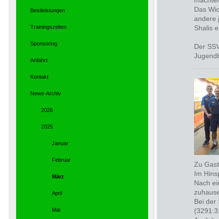
machten
Das Wic
Bestleistungen
andere 
Trainingszeiten
Shalis e
Sponsoring
Der SSV
Jugendb
Anfahrt
Kontakt
News-Archiv
2026
2025
Januar
Februar
Zu Gast
Im Hins
März
Nach ei
zuhause
April
Bei der
Mai
(3291:3