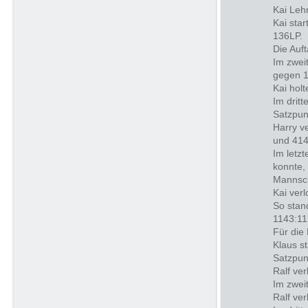
Kai Leh
Kai sta
136LP.
Die Auf
Im zwei
gegen 1
Kai holt
Im drit
Satzpun
Harry v
und 414
Im letz
konnte,
Mannsch
Kai ver
So stan
1143:11
Für die 
Klaus s
Satzpun
Ralf ve
Im zwei
Ralf ve