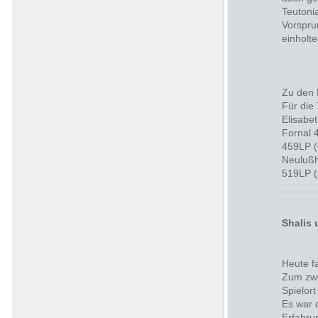
Teutoni
Vorspru
einholt
Zu den 
Für die 
Elisabe
Fornal 
459LP (
Neulußh
519LP (
Shalis 
Heute fa
Zum zwe
Spielort
Es war 
Erfahru