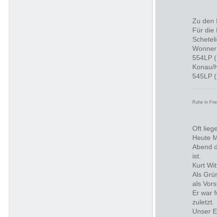
Zu den 
Für die
Schetel
Wonner 
554LP (
Konau/H
545LP (
Ruhe in Fri
Oft lie
Heute M
Abend d
ist.
Kurt Wi
Als Grü
als Vor
Er war 
zuletzt.
Unser E