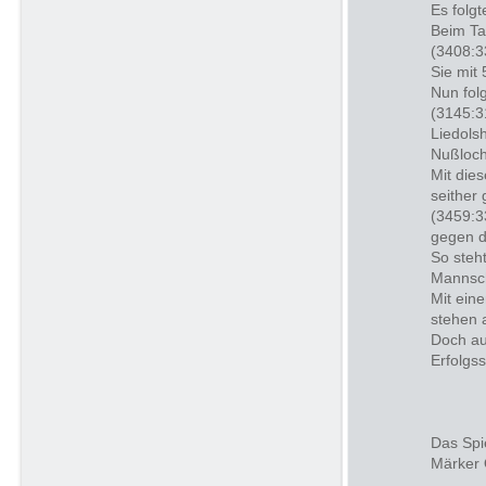
Es folgt
Beim Ta
(3408:3
Sie mit 
Nun folg
(3145:3
Liedols
Nußloch
Mit die
seither
(3459:3
gegen d
So steh
Mannsch
Mit ein
stehen a
Doch au
Erfolgs
Das Spi
Märker 