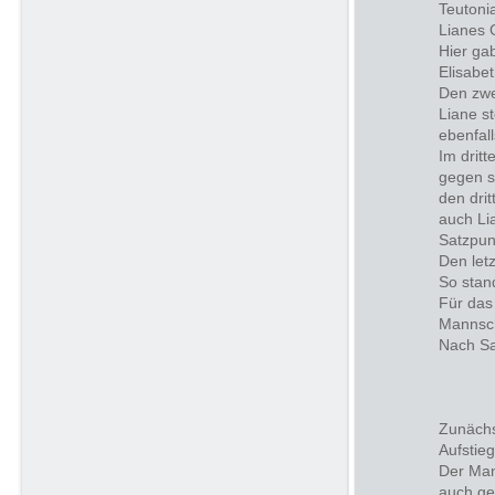
Teutoni
Lianes 
Hier ga
Elisabet
Den zwe
Liane s
ebenfal
Im dritt
gegen s
den dri
auch Li
Satzpun
Den let
So stan
Für das
Mannsch
Nach Sa
Zunächs
Aufstie
Der Man
auch ge