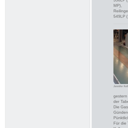
556LP (
MP),
Reilinge
549LP (
Jennifer Kel
gestern
der Tab
Die Gas
Gündero
Pünktli
Für die