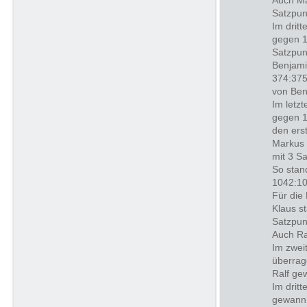
Auch Ma
Satzpun
Im drit
gegen 1
Satzpun
Benjami
374:375
von Ben
Im letz
gegen 1
den ers
Markus 
mit 3 S
So stan
1042:10
Für die
Klaus s
Satzpun
Auch Ra
Im zwei
überrag
Ralf ge
Im drit
gewann 