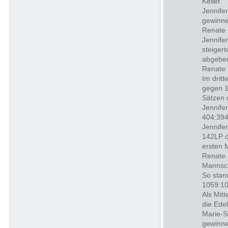
Keller.
Jennife
gewinne
Renate 
Jennife
steiger
abgebe
Renate 
Im drit
gegen 1
Sätzen 
Jennife
404:394 
Jennife
142LP d
ersten 
Renate 
Mannsch
So stan
1059:10
Als Mit
die Ede
Marie-S
gewinne