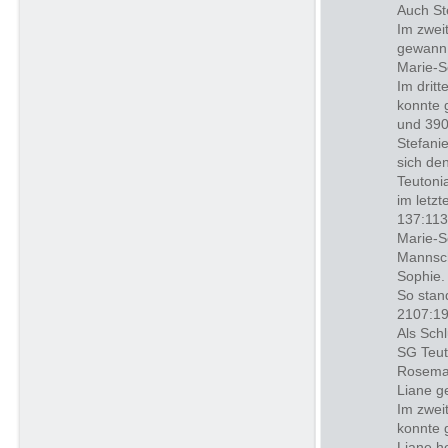
Auch St
Im zwei
gewann 
Marie-S
Im drit
konnte 
und 390
Stefani
sich de
Teutoni
im letz
137:113
Marie-S
Mannsch
Sophie.
So stan
2107:19
Als Sch
SG Teut
Rosemar
Liane g
Im zwei
konnte 
Liane h