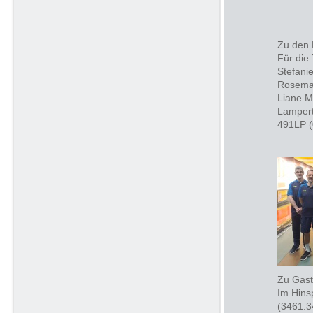
Zu den 
Für die 
Stefani
Rosemar
Liane M
Lampert
491LP (
Zu Gast
Im Hins
(3461:3