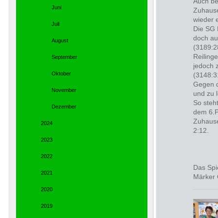
Auch be
Juni
Zuhause
wieder 
Juli
Die SG 
doch au
August
(3189:2
Reiling
September
jedoch 
Oktober
(3148:3
Gegen d
November
und zu 
So steh
Dezember
dem 6.P
Zuhause
2024
2:12.
2023
2022
Das Spi
2021
Märker 
2020
2019