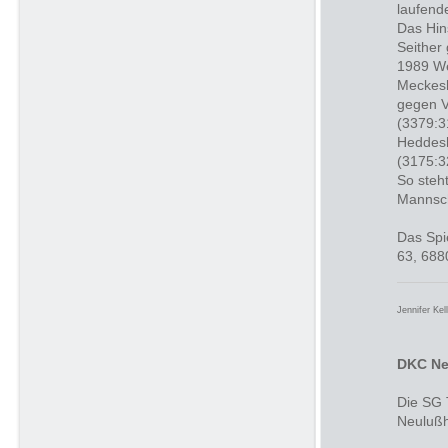
laufend
Das Hin
Seither
1989 We
Meckesh
gegen V
(3379:3
Heddesh
(3175:3
So steh
Mannsch
Das Spi
63, 688
Jennifer Kel
DKC Ne
Die SG 
Neulußh