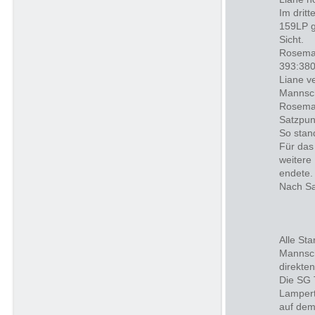
Im drit
159LP g
Sicht.
Rosemar
393:380
Liane v
Mannsch
Rosemar
Satzpun
So stan
Für das
weitere
endete.
Nach Sa
Alle St
Mannsch
direkten
Die SG 
Lampert
auf dem