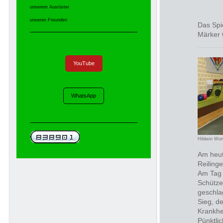
unserem Ausrüster
unseren Freunden
Das Spi
Märker 
YouTube
WhatsApp
Hildwin Wo
Am heut
Reiling
Am Tag 
Schütze
geschla
Sieg, d
Krankhe
Pünktli