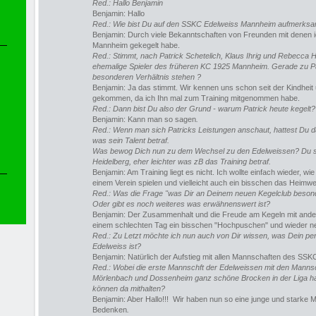
Red.: Hallo Benjamin
Benjamin: Hallo
Red.: Wie bist Du auf den SSKC Edelweiss Mannheim aufmerks
Benjamin: Durch viele Bekanntschaften von Freunden mit denen 
Mannheim gekegelt habe.
Red.: Stimmt, nach Patrick Schetelich, Klaus Ihrig und Rebecca He
ehemalige Spieler des früheren KC 1925 Mannheim. Gerade zu Pat
besonderen Verhältnis stehen ?
Benjamin: Ja das stimmt. Wir kennen uns schon seit der Kindheit
gekommen, da ich Ihn mal zum Training mitgenommen habe.
Red.: Dann bist Du also der Grund - warum Patrick heute kegelt?
Benjamin: Kann man so sagen
.
Red.: Wenn man sich Patricks Leistungen anschaut, hattest Du 
was sein Talent betraf.
Was bewog Dich nun zu dem Wechsel zu den Edelweissen? Du selb
Heidelberg, eher leichter was zB das Training betraf.
Benjamin: Am Training liegt es nicht. Ich wollte einfach wieder, w
einem Verein spielen und vielleicht auch ein bisschen das Hei
Red.:
Was die Frage "was Dir an Deinem neuen Kegelclub besond
Oder gibt es noch weiteres was erwähnenswert ist?
Benjamin: Der Zusammenhalt und die Freude am Kegeln mit ander
einem schlechten Tag ein bisschen "Hochpuschen" und wieder ne
Red.: Zu Letzt möchte ich nun auch von Dir wissen, was Dein pe
Edelweiss ist?
Benjamin: Natürlich der Aufstieg mit allen Mannschaften des SSK
Red.:
Wobei die erste Mannschft der Edelweissen mit den Mannsc
Mörlenbach und Dossenheim ganz schöne Brocken in der Liga h
können da mithalten?
Benjamin: Aber Hallo!!! Wir haben nun so eine junge und starke 
Bedenken
.