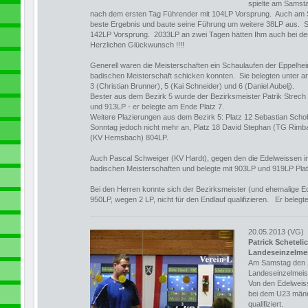
spielte am Samst
nach dem ersten Tag Führender mit 104LP Vorsprung. Auch am S
beste Ergebnis und baute seine Führung um weitere 38LP aus. S
142LP Vorsprung. 2033LP an zwei Tagen hätten Ihm auch bei d
Herzlichen Glückwunsch !!!!
Generell waren die Meisterschaften ein Schaulaufen der Eppelheim
badischen Meisterschaft schicken konnten. Sie belegten unter a
3 (Christian Brunner), 5 (Kai Schneider) und 6 (Daniel Aubelj).
Bester aus dem Bezirk 5 wurde der Bezirksmeister Patrik Strec
und 913LP - er belegte am Ende Platz 7.
Weitere Plazierungen aus dem Bezirk 5: Platz 12 Sebastian Sch
Sonntag jedoch nicht mehr an, Platz 18 David Stephan (TG Rimb
(KV Hemsbach) 804LP.
Auch Pascal Schweiger (KV Hardt), gegen den die Edelweissen im
badischen Meisterschaften und belegte mit 903LP und 919LP Plat
Bei den Herren konnte sich der Bezirksmeister (und ehemalige 
950LP, wegen 2 LP, nicht für den Endlauf qualifizieren. Er beleg
20.05.2013 (VG)
Patrick Scheteli
Landeseinzelmei
Am Samstag den 2
Landeseinzelmeis
Von den Edelweiss
bei dem U23 männl
qualifiziert.