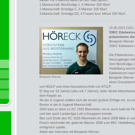
wieder mit 3 Mannschaften an den Start gehen.
1.Mannschaft: Bezirksliga 1, 6 Männer 200 Wurf
2.Mannschaft: Kreisliga C, 6 Männer 100 Wurf
3.Mannschaft: Kreisliga D2, 4 Frauen bzw. Mixed 100 Wurf.
15.05.2013 (VG)
SSKC Edelweis
präsentieren d
Benjamin Werner
SSKC Edelweiss 
Die Edelweissen g
Neuzugängen bek
Vom Bezirksliga 
Heidelberg wechs
Edelweissen nac
Benjamin Werner
Benjamin Werner 
einen Gesamtschn
von 902LP und einen Auswärtsschnitt von 871LP.
Er fing vor 19 Jahren (also mit 7 Jahren), beim Verein Mannheime
dem Kegeln an.
Ab der A-Jugend stellten sich die ersten großen Erfolge ein, so w
Bester in der A-Jugend-Mannschaft.
2004 kam er dann zu KC 1925 Mannheim, wo er auch bald ein Plat
und hier auch Landesliga-Luft schnuppern konnte.
Bist zum Ende des KC 1925 Mannheim im Jahre 2008 blieb er sei
Dnach wechselte der gelernte Bäcker 2008 zum BKC Heidelberg, 
erfolgreich spielte.
Anbei das Interview mit Benjamin Werner: