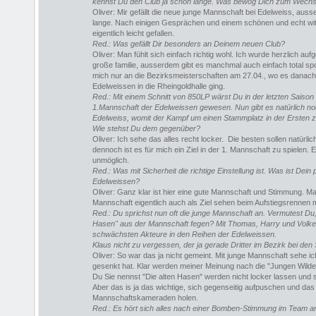
kennst Du den Club ja schon lange. Was bewog Dich zum Wechs
Oliver: Mir gefällt die neue junge Mannschaft bei Edelweiss, auss
lange. Nach einigen Gesprächen und einem schönen und echt witz
eigentlich leicht gefallen .
Red.: Was gefällt Dir besonders an Deinem neuen Club?
Oliver: Man fühlt sich einfach richtig wohl. Ich wurde herzlich au
große familie, ausserdem gibt es manchmal auch einfach total sp
mich nur an die Bezirksmeisterschaften am 27.04. , wo es danach
Edelweissen in die Rheingoldhalle ging.
Red.: Mit einem Schnitt von 850LP wärst Du in der letzten Saison 
1.Mannschaft der Edelweissen gewesen. Nun gibt es natürlich n
Edelweiss, womit der Kampf um einen Stammplatz in der Ersten 
Wie stehst Du dem gegenüber?
Oliver: Ich sehe das alles recht locker. Die besten sollen natürlic
dennoch ist es für mich ein Ziel in der 1. Mannschaft zu spielen. E
unmöglich .
Red.: Was mit Sicherheit die richtige Einstellung ist. Was ist Dein 
Edelweissen?
Oliver: Ganz klar ist hier eine gute Mannschaft und Stimmung. M
Mannschaft eigentlich auch als Ziel sehen beim Aufstiegsrennen m
Red.: Du sprichst nun oft die junge Mannschaft an. Vermutest Du,
Hasen" aus der Mannschaft fegen? Mit Thomas, Harry und Volker 
schwächsten Akteure in den Reihen der Edelweissen.
Klaus nicht zu vergessen, der ja gerade Dritter im Bezirk bei den
Oliver: So war das ja nicht gemeint. Mit junge Mannschaft sehe ich
gesenkt hat. Klar werden meiner Meinung nach die "Jungen Wilden
Du Sie nennst "Die alten Hasen" werden nicht locker lassen und si
Aber das is ja das wichtige, sich gegenseitig aufpuschen und da
Mannschaftskameraden holen .
Red.: Es hört sich alles nach einer Bomben-Stimmung im Team a