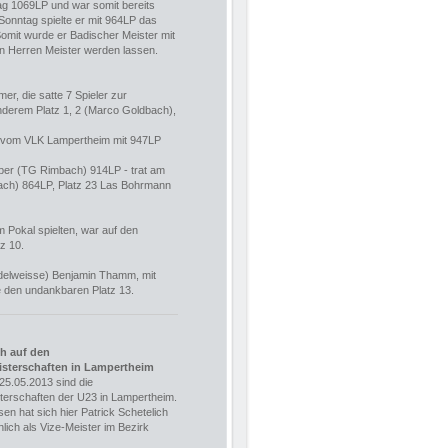
ag 1069LP und war somit bereits
onntag spielte er mit 964LP das
omit wurde er Badischer Meister mit
en Herren Meister werden lassen.
er, die satte 7 Spieler zur
nderem Platz 1, 2 (Marco Goldbach),
h vom VLK Lampertheim mit 947LP
ober (TG Rimbach) 914LP - trat am
ach) 864LP, Platz 23 Las Bohrmann
 Pokal spielten, war auf den
z 10.
Edelweisse) Benjamin Thamm, mit
te den undankbaren Platz 13.
ch auf den
sterschaften in Lampertheim
5.05.2013 sind die
terschaften der U23 in Lampertheim.
en hat sich hier Patrick Schetelich
ich als Vize-Meister im Bezirk