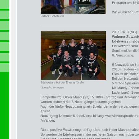
Er startet um 15:0
Wir wünschen Pat
Patrick Schetelich
20.05.2013 (VG)
Weiterer Zuwach
Edelweiss melde
Ein weiterer Neuz
Somit melden die
6. Neuzugang.
6 Neuzugänge in 
2013 - zudem ke
Dies ist die stolz
Bei den Neuzugän
Edelweisse bei der Ehrung für die
5 fertige Spieler/
Ligenplazierungen
Mit Mandy Friedm
Ladenburg), Sven
Lampertheim), Oliver Mondl (22, TV 1880 Käfertal) und Benjamin
wurden bisher 4 der 6 Neuzugänge bekannt gegeben.
Auch der fünfte Neuzugang ist ein Spieler der in der vergangenen
spielte.
Neuzugang Nummer 6 absolvierte bislang zwei vielversprechtende
Anfänger.
Diese positive Entwicklung schlägt sich auch in der Mannschafts
So werden die Edelweissen in der nächsten Saison, nach über z