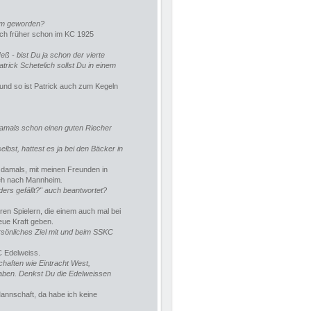
am geworden?
ich früher schon im KC 1925
ß - bist Du ja schon der vierte
rick Schetelich sollst Du in einem
 und so ist Patrick auch zum Kegeln
damals schon einen guten Riecher
st, hattest es ja bei den Bäcker in
ie damals, mit meinen Freunden in
mweh nach Mannheim
.
ers gefällt?" auch beantwortet?
en Spielern, die einem auch mal bei
ue Kraft geben.
rsönliches Ziel mit und beim SSKC
C Edelweiss.
haften wie Eintracht West,
aben. Denkst Du die Edelweissen
Mannschaft, da habe ich keine