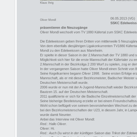
Klaus Ihrig
06.05.2013 (VG)
Oliver Mondl
SSKC Edelweis
präsentieren die Neuzugänge
Oliver Mondl wechselt vom TV 1880 Käfertal zum SSKC Edelwei
Die Edelweissen geben Ihren Dritten von mittlerweile 5 Neuzugä
Von dem ebenfalls diesjährigen Ligakonkurrenten TV1880 Käfertal
Mondl zu den Edelweissen aus Mannheim.
Er spielte in dieser Saison in der 2.Mannschaft der TV 1880 und s
Möglichkeit sich hier für die erste Mannschaft der Käfertaler zu 
2.Mannschaft in der Bezirksliga 2 200 Wurf zu spielen, zog er 
In der vergangenen Saison hatte Oliver Mondl einen Schnitt von 
Seine Kegelkarriere begann Oliver 1998. Seine ersten Erfolge erz
Mannschaft, als er mit dieser Bezirksmeister, Badischer Meister u
Deutschen Meisterschaft wurde.
2006 wurde er nun mit der A-Jugend-Mannschaft wieder Bezirksm
Bautzen 15. auf der Deutschen Meisterschaft.
2011 qualifizierte er sich für die Badische Einzelmeisterschaft de
Seine bisherige Bestleistung erzielte er bei einem Freundschaftss
Wohl schon beflügelt von seinem bevorstehenden Wechsel zu den
bei den Bezirksmeisterschaften der U23, in diesem Jahr, in Lam
wurde damit Neunter.
Anbei das Interview mit Oliver Mondl:
Red.: Hallo Oliver.
Oliver: Hi.
Red.: Auch Du wirst in der künftigen Saison das Trikot der Edelw