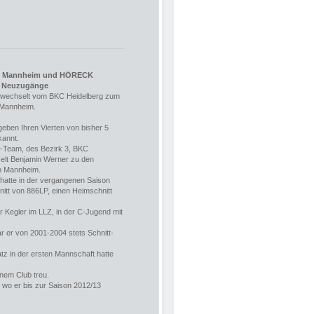
s Mannheim und HÖRECK
ie Neuzugänge
 wechselt vom BKC Heidelberg zum
Mannheim.
eben Ihren Vierten von bisher 5
annt.
1-Team, des Bezirk 3, BKC
elt Benjamin Werner zu den
h Mannheim.
hatte in der vergangenen Saison
itt von 886LP, einen Heimschnitt
r Kegler im LLZ, in der C-Jugend mit
ar er von 2001-2004 stets Schnitt-
z in der ersten Mannschaft hatte
nem Club treu.
wo er bis zur Saison 2012/13