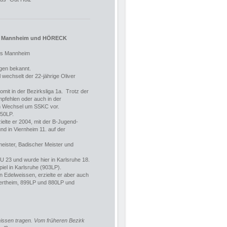
s Mannheim und HÖRECK
ss Mannheim
ngen bekannt.
 wechselt der 22-jährige Oliver
omit in der Bezirksliga 1a. Trotz der
empfehlen oder auch in der
den Wechsel um SSKC vor.
850LP.
ielte er 2004, mit der B-Jugend-
nd in Viernheim 11. auf der
eister, Badischer Meister und
r U 23 und wurde hier in Karlsruhe 18.
piel in Karlsruhe (903LP).
 Edelweissen, erzielte er aber auch
pertheim, 899LP und 880LP und
eissen tragen. Vom früheren Bezirk