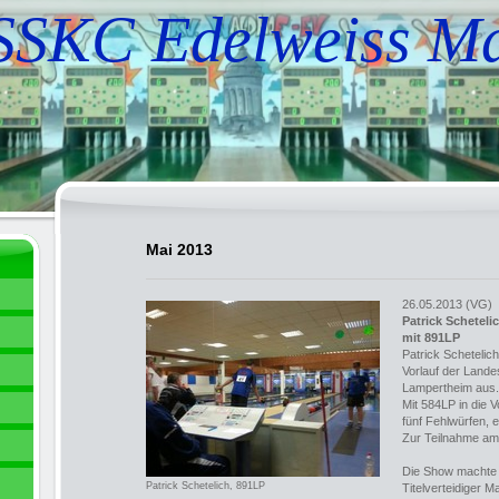
SSKC Edelweiss M
Mai 2013
26.05.2013 (VG)
Patrick Scheteli
mit 891LP
Patrick Schetelic
Vorlauf der Lande
Lampertheim aus.
Mit 584LP in die 
fünf Fehlwürfen, e
Zur Teilnahme am 
Die Show machte (
Patrick Schetelich, 891LP
Titelverteidiger 