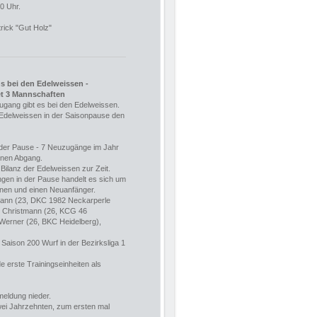
0 Uhr.
rick "Gut Holz"
s bei den Edelweissen -
t 3 Mannschaften
ugang gibt es bei den Edelweissen.
 Edelweissen in der Saisonpause den
der Pause - 7 Neuzugänge im Jahr
inen Abgang.
e Bilanz der Edelweissen zur Zeit.
gen in der Pause handelt es sich um
innen und einen Neuanfänger.
ann (23, DKC 1982 Neckarperle
 Christmann (26, KCG 46
 Werner (26, BKC Heidelberg),
 Saison 200 Wurf in der Bezirksliga 1
 erste Trainingseinheiten als
meldung nieder.
wei Jahrzehnten, zum ersten mal