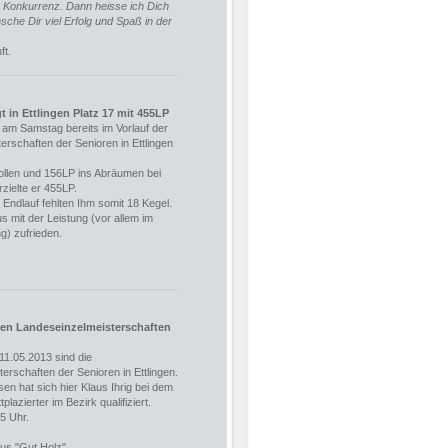
e Konkurrenz. Dann heisse ich Dich
he Dir viel Erfolg und Spaß in der
ft
.
gt in Ettlingen Platz 17 mit 455LP
d am Samstag bereits im Vorlauf der
rschaften der Senioren in Ettlingen
Vollen und 156LP ins Abräumen bei
zielte er 455LP.
Endlauf fehlten Ihm somit 18 Kegel.
 mit der Leistung (vor allem im
g) zufrieden.
 den Landeseinzelmeisterschaften
1.05.2013 sind die
erschaften der Senioren in Ettlingen.
en hat sich hier Klaus Ihrig bei dem
tplazierter im Bezirk qualifiziert.
5 Uhr.
us "Gut Holz"