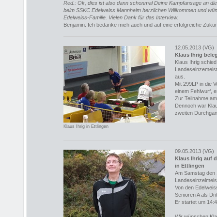
Red.: Ok, dies ist also dann schonmal Deine Kampfansage an di
beim SSKC Edelweiss Mannheim herzlichen Willkommen und wünsc
Edelweiss-Familie. Vielen Dank für das Interview.
Benjamin: Ich bedanke mich auch und auf eine erfolgreiche Zukun
12.05.2013 (VG)
Klaus Ihrig bele
Klaus Ihrig schie
Landeseinzemeiste
aus.
Mit 299LP in die 
einem Fehlwurf, er
Zur Teilnahme am 
Dennoch war Klaus
zweiten Durchgan
Klaus Ihrig in Ettlingen
09.05.2013 (VG)
Klaus Ihrig auf
in Ettlingen
Am Samstag den 1
Landeseinzelmeist
Von den Edelweiss
Senioren A als Drit
Er startet um 14:4
Wir wünschen Kla