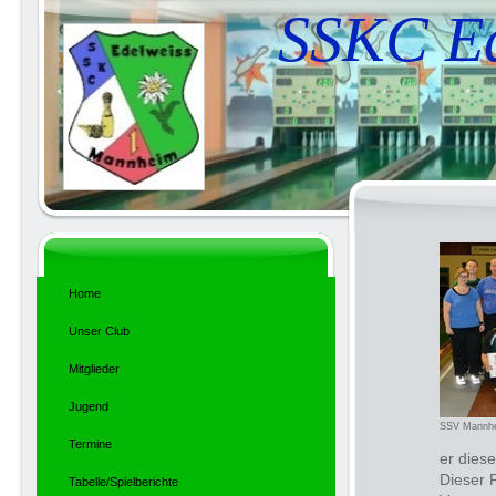
SSKC Ed
Home
Unser Club
Mitglieder
Jugend
SSV Mannhe
Termine
er diese
Dieser 
Tabelle/Spielberichte