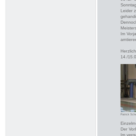
Sonntag
Leider z
gehandi
Dennoch
Meister
Im Vorj
amtiere
Herzlic
14./15.
Patrick Sche
Einzelme
Der Vor
Im verg