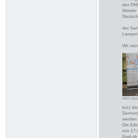
des DKB
Meister
Deutsch
Am Sams
Lamper
Wir wün
SSKC Edelw
kurz da
Dennoch
werden 
Die Ede
von 17-
Egal ob 