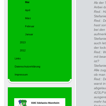
Mai
Ab der 
Anbei d
April
Red.: Ha
Stefanie
März
Red.: D
hast so
Februar
bei den 
aufmer
Januar
Stefani
2013
auch let
der lock
2012
Red.: W
mit bean
Links
ist?
Stefanie
Datenschutzerklärung
Alle zu
ob man 
Impressum
Red.: Du
warst in
abgelau
423LP k
ausgere
mehr ha