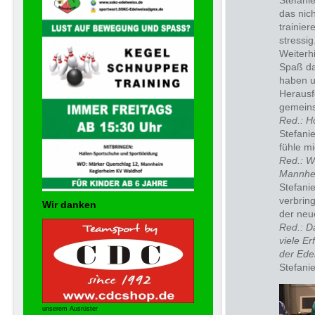
Stefani
das nich
trainier
stressig
Weiterh
Spaß da
haben u
Herausf
gemeins
Red.: H
Stefanie
fühle mi
Red.: W
Mannhe
Stefanie
verbrin
Wir danken
der neu
Red.: D
viele E
der Ede
Stefani
unserem Ausrüster