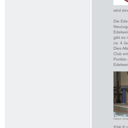
wird ei
Die Ede
Neuzuga
Edelwei
gibt es
ca. 4 J
Dies All
Club en
Punkte-
Edelwe
Patrick Sche
934LP d