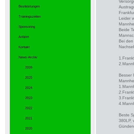
Versorg
Bestleistungen
Austrag
Frankfur
Trainingszeiten
Leider 
Mannhe
Sponsoring
Beide T
Mannsch
Anfahrt
Bei den
Nachse
Kontakt
News-Archiv
1.Frank
2.Mann
2026
Besser 
2025
Mannhei
1.Mann
2024
2.Frank
3.Frank
2023
4.Mann
2022
Beste Sp
2021
380LP, 
Gündero
2020