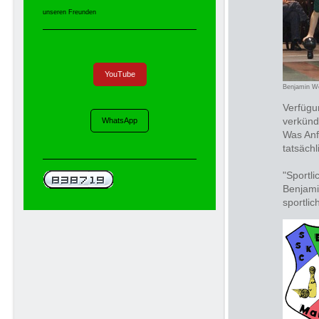
unseren Freunden
YouTube
Benjamin W
Verfügu
verkünd
WhatsApp
Was Anf
tatsäch
"Sportl
Benjami
sportli