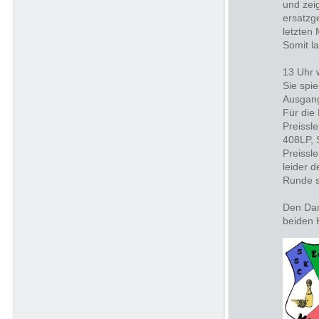
und zei
ersatzg
letzten
Somit l
13 Uhr 
Sie spi
Ausgang
Für die
Preissl
408LP, 
Preissl
leider d
Runde s
Den Dam
beiden 