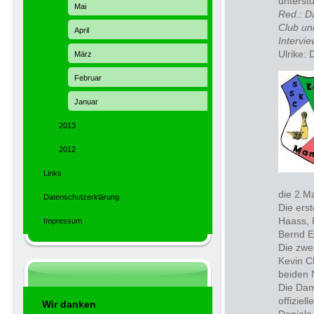
unterst
Mai
Red.:
Da
Club un
April
Intervie
Ulrike:
D
März
Februar
Januar
2013
2012
Links
die 2.M
Datenschutzerklärung
Die ers
Haass, 
Impressum
Bernd E
Die zwei
Kevin Ch
beiden 
Die Dam
offiziel
Wir danken