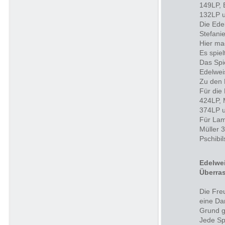
149LP, 
132LP u
Die Ede
Stefani
Hier ma
Es spie
Das Spi
Edelwei
Zu den 
Für die
424LP, 
374LP u
Für Lam
Müller 
Pschibi
Edelwei
Überra
Die Fre
eine D
Grund g
Jede Sp