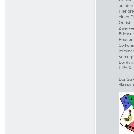
auf den
Hier gre
einen D
Ort ist.
Zwei we
Edelwei
Feuden
So könn
kommend
Versorgu
Bei den
Hilfe-Ku
Der SSK
dieses