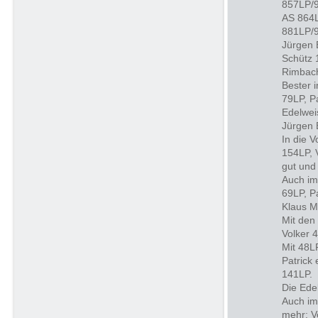
857LP/9
AS 864L
881LP/9
Jürgen 
Schütz 
Rimbach
Bester 
79LP, P
Edelwei
Jürgen 
In die V
154LP, 
gut und
Auch im
69LP, P
Klaus M
Mit den
Volker 
Mit 48L
Patrick 
141LP.
Die Ede
Auch im
mehr: V