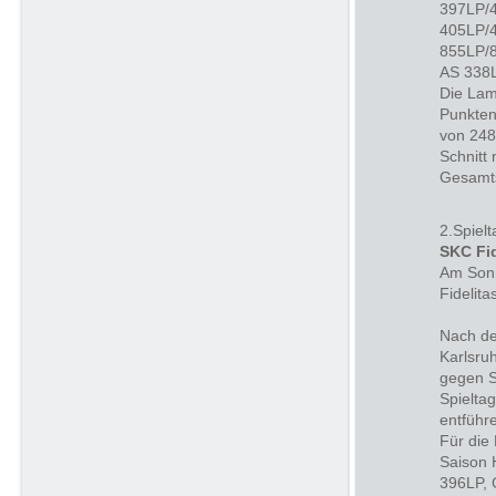
397LP/4
405LP/4
855LP/8
AS 338L
Die Lam
Punkten
von 248
Schnitt
Gesamts
2.Spielt
SKC Fi
Am Son
Fidelita
Nach de
Karlsru
gegen S
Spielta
entführ
Für die 
Saison 
396LP, 