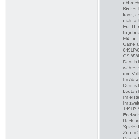
abbrech
Bis heu
kann, d
nicht er
Für Tho
Ergebni
Mit Ihm
Gäste a
849LP/8
GS 858L
Dennis 
während
den Vol
Im Abrä
Dennis 
bauten 
Im erst
Im zwei
149LP, 
Edelwei
Recht a
Spieler
Zornmül
Dennis 