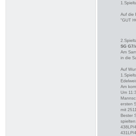
1.Spielt
Auf die
"GUT H
2.Spielt
SG G7/
Am Sams
in die 
Auf Wun
1.Spielt
Edelwei
Am komm
Um 11:3
Mannsch
ersten 
mit 251
Bester 
spielte
438LP/4
431LP/4