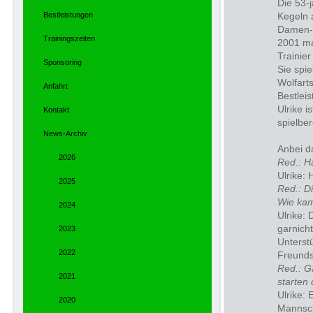
Die 53-
Bestleistungen
Kegeln 
Damen-S
Trainingszeiten
2001 ma
Trainie
Sponsoring
Sie spie
Wolfarts
Anfahrt
Bestlei
Ulrike 
Kontakt
spielber
News-Archiv
Anbei d
2026
Red.: Ha
Ulrike: 
2025
Red.:
Di
Wie ka
2024
Ulrike:
D
garnich
2023
Unterst
2022
Freunds
Red.:
G
2021
starten 
Ulrike:
E
2020
Mannsch