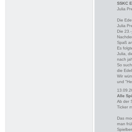
SSKC E
Julia P
Die Ede
Julia P
Die 23.-
Nachdem
Spaß am
Es folg
Julia, 
nach ja
So such
die Ede
Wir wün
und "He
13.09.2
Alle Sp
Ab der 
Ticker m
Das mod
man frü
Spielber