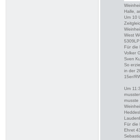
Weinhei
Halle, 
Um 10 U
Zeitgle
Weinhei
West We
5309LP 
Für die
Volker 
Sven Ku
So erzi
in der 
15er/RW 
Um 11:3
mussten
musste K
Weinhei
Heddesh
Lauden
Für die
Ehret 4
Sebasti