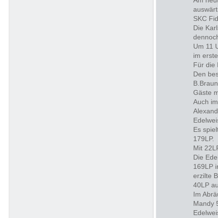
Am heut
auswärt
SKC Fid
Die Kar
dennoch
Um 11 U
im erst
Für die
Den bes
B.Braun
Gäste m
Auch im
Alexand
Edelwei
Es spie
179LP.
Mit 22L
Die Ede
169LP i
erzilte
40LP au
Im Abrä
Mandy 5
Edelwei