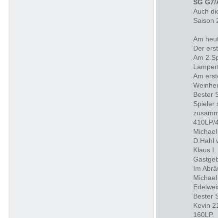
SG G7/
Auch di
Saison 
Am heut
Der ers
Am 2.Sp
Lampert
Am erst
Weinhei
Bester 
Spieler
zusamme
410LP/4
Michael 
D.Hahl w
Klaus I
Gastgeb
Im Abrä
Michael
Edelwei
Bester 
Kevin 2
160LP.