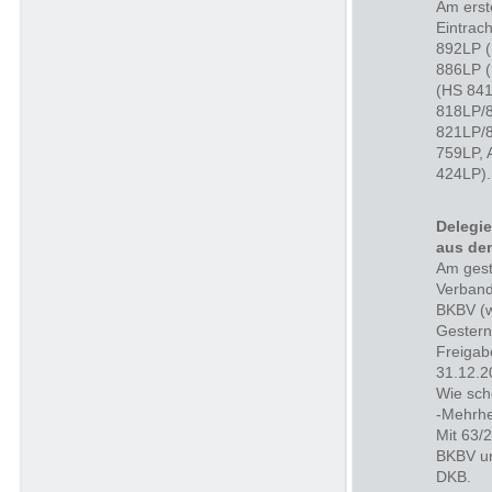
Am erst
Eintrac
892LP (
886LP (
(HS 841
818LP/8
821LP/8
759LP, 
424LP).
Delegie
aus de
Am gest
Verband
BKBV (w
Gestern
Freigab
31.12.2
Wie sch
-Mehrhe
Mit 63/
BKBV un
DKB.