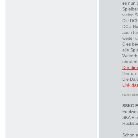
es nun 
Spielber
vielen S
Die DCU
DCU-Bun
auch fü
weiter u
Dies be
alle Spi
Weiterh
abrufen
Der dire
Herren-
Die Dam
Link daz
Patrick Sch
SSKC E
Edelwei
SKA Rim
Rücksta
Schon a