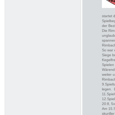
startet
Spielbe
der Bez
Die Rim
unglaub
spannen
Rimbach
So war 
Siege b
Kegelfr
Spielen
Wärend 
weiter 
Rimbach
9.Spiel
legen. D
11.Spie
12.Spiel
20:8, 5
Am 15.S
skurill