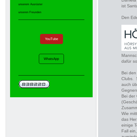
Daniela
unserem Ausrüster
ist Sant
unseren Freunden
Den Ed
YouTube
Mannsch
WhatsApp
dafür s
Bei den
Clubs. 
auch üb
Gegner
Bei der
(Geschä
Zusamm
Wie mitt
das Her
einige T
Fall ein
zuminde