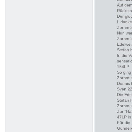
Auf dem
Rücksta
Der glü
I. danke
Zornmül
Nun war
Zornmül
Edelwei
Stefan 
In die 
sensati
154LP. 
So ging 
Zornmül
Dennis 
Sven 22
Die Ede
Stefan 
Zornmül
Zur "Ha
47LP in
Für die
Gündero