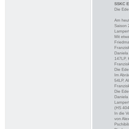
SSKC E
Die Ede
Am heut
Saison 
Lampert
Mit etw
Friedma
Franzis
Daniela
147LP, 
Franzis
Die Ede
Im Abrä
54LP, A
Franzisk
Die Ede
Daniela
Lamperth
(HS 404
In die V
von Ale
Pschibil