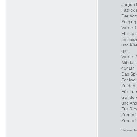
Jürgen 
Patrick 
Der Vor
So ging
Volker 
Philipp
Im fina
und Kla
gut.
Volker 
Mit den
464LP.
Das Spi
Edelwei
Zu den 
Für Ede
Gündero
und And
Für Rim
Zornmül
Zornmül
Stefanie H