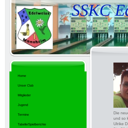
SSKC Ed
Home
Unser Club
Mitglieder
Jugend
Die neu
Termine
und so 
Ulrike 
Tabelle/Spielberichte