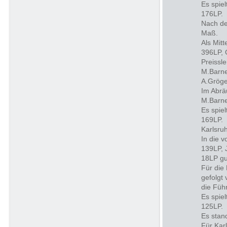
Es spie
176LP.
Nach de
Maß.
Als Mitt
396LP, 
Preissle
M.Barne
A.Gröge
Im Abrä
M.Barne
Es spie
169LP.
Karlsru
In die v
139LP, 
18LP gu
Für die 
gefolgt
die Füh
Es spie
125LP.
Es stan
Für Kar