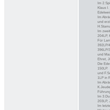
Im 2.Spi
Klaus I
Edelwei
Im Abrä
und erz
H.Stama
Im zwei
204LP, 
Für Lam
392LP/4
396LP/3
und Max
Ehret, 
Die Ede
150LP. 
und F.S
1LP in 
Im Abrä
K.Jeude
Führung
Im 3.Du
203LP, 
Im letz