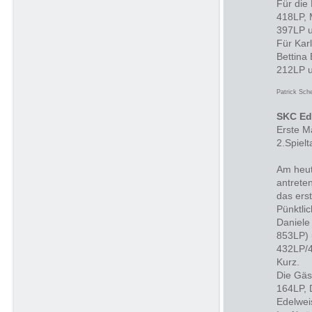
Für die
418LP, 
397LP u
Für Kar
Bettina
212LP u
Patrick Sch
SKC Ed
Erste M
2.Spielt
Am heut
antrete
das ers
Pünktli
Daniele
853LP) 
432LP/4
Kurz.
Die Gäs
164LP, 
Edelwei