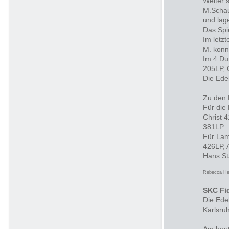
Weiter 
M.Schau
und lag
Das Spi
Im letz
M. konn
Im 4.Du
205LP, 
Die Ede
Zu den 
Für die
Christ 
381LP.
Für Lam
426LP, 
Hans S
Rebecca H
SKC Fi
Die Ede
Karlsru