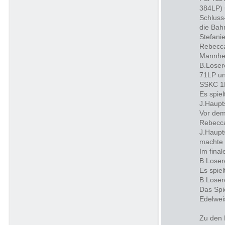
384LP) 
Schluss
die Bah
Stefanie
Rebecca
Mannhe
B.Loser
71LP un
SSKC 1L
Es spie
J.Haupt
Vor dem
Rebecca
J.Haupt
machte 
Im fina
B.Loser
Es spie
B.Loser
Das Spi
Edelwei
Zu den 