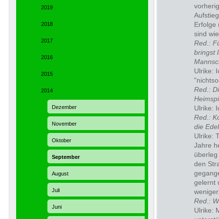
vorheri
2019
Aufstie
2018
Erfolge
sind wie
2017
Red.:
Fü
bringst
2016
Mannscha
Ulrike:
I
2015
"nichtso
Red.:
Di
2014
Heimspi
Dezember
Ulrike: 
Red.:
K
November
die Ede
Ulrike:
Oktober
Jahre he
überleg 
September
den Str
gegange
August
gelernt
Juli
weniger
Red.:
W
Juni
Ulrike:
M