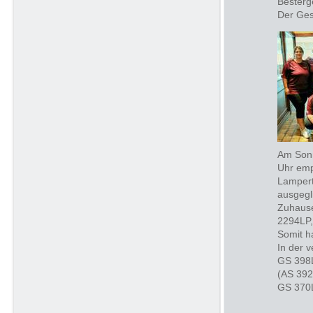
Besterg
Der Ges
Am Sonn
Uhr emp
Lampert
ausgegl
Zuhause
2294LP,
Somit h
In der 
GS 398L
(AS 392
GS 370L