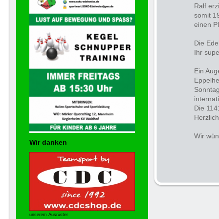
Ralf erz
somit 1
einen P
Die Edel
Ihr sup
Ein Aug
Eppelhe
Sonntag
interna
Die 114
Herzlic
Wir wün
Wir danken
unserem Ausrüster