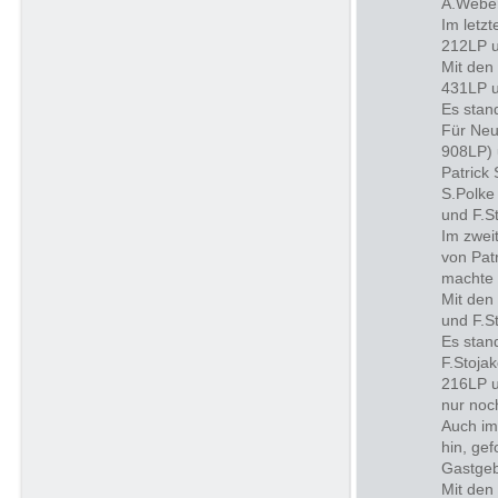
A.Weber
Im letz
212LP u
Mit den
431LP u
Es stan
Für Neu
908LP) 
Patrick 
S.Polke 
und F.S
Im zwei
von Pat
machte 
Mit den
und F.S
Es stan
F.Stojak
216LP u
nur noc
Auch im
hin, gef
Gastgeb
Mit den 