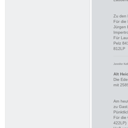
Zu den 
Für die
Jürgen 
Impertr
Für Lau
Pelz 84
812LP
Jennifer Kel
Alt He
Die Ede
mit 258
Am heut
zu Gast
Pünktli
Für die
422LP) 