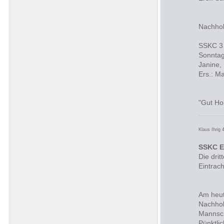
Nachhol
SSKC 3 
Sonntag
Janine, 
Ers.: Ma
"Gut Ho
Klaus Ihrig
SSKC E
Die dri
Eintrac
Am heut
Nachhol
Mannsch
Pünktli