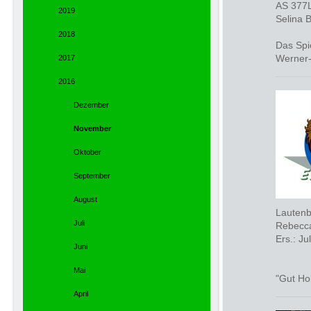
AS 377L
2019
Selina B
2018
Das Spi
Werner-
2017
2016
Dezember
November
Oktober
September
August
Lauten
Juli
Rebecca
Ers.: Ju
Juni
Mai
"Gut Ho
April