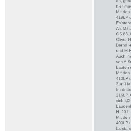
an, gef
hier ma
Mit den
419LP u
Es stan
Als Mit
GS 831L
Oliver 
Bernd l
und M.H
Auch im
von A.S
bauten 
Mit den
410LP u
Zur "Ha
Im drit
216LP, 
sich 40
Laudenb
H. 201L
Mit den
400LP u
Es stan