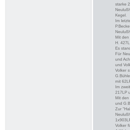
starke 
Neulußh
Kegel.
Im letz
P.Becke
Neulußh
Mit den
H. 427L
Es stand
Für Neu
und Ach
und Vol
Volker 
G.Bühle
mit 62L
Im zwei
217LP u
Mit den
und G.B
Zur "Ha
Neulußh
1x903LP
Volker 