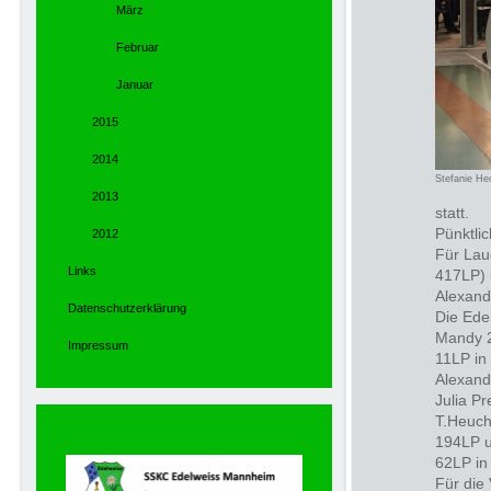
März
Februar
Januar
2015
2014
Stefanie H
2013
statt.
Pünktli
2012
Für Lau
Links
417LP) 
Alexand
Datenschutzerklärung
Die Ede
Mandy 2
Impressum
11LP in
Alexand
Julia Pr
T.Heuch
194LP u
62LP in
Für die