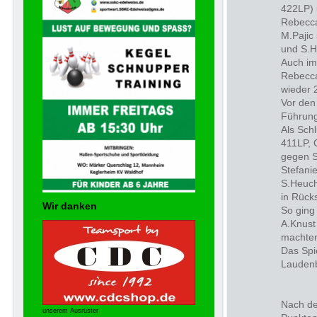
422LP) 
Rebecca
M.Pajic
und S.H
Auch im
Rebecca
wieder 
Vor den
Führung
Als Sch
411LP, 
gegen S
Stefani
S.Heuch
in Rück
Wir danken
So ging 
A.Knust
machten
Das Spi
Lauden
Nach de
unserem Ausrüster