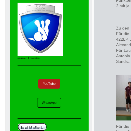
Punkten 
2 mit je
Zu den 
Für die
422LP, 
Alexand
Für Lau
Antonia
unseren Freunden
Sandra
YouTube
WhatsApp
Für die