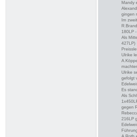
Mandy e
Alexand
gingen 
Im zwei
R.Brand
180LP -
Als Mit
427LP) 
Preissl
Ulrike l
A.Köppe
machten
Ulrike 
gefolgt
Edelwei
Es stan
Als Sch
1x450LP
gegen R
Rebecca
216LP g
Edelwei
Führung
A.Roth 