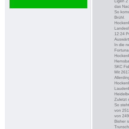
Ligen 2
das Nac
So komm
Brühl.
Hockenh
Landesl
12:24 P
Auswärt
In die 
Fortuna
Hockenh
Hemsbac
SKC Fid
Mit 2617
Allerdi
Hockenh
Laudenb
Heidelb
Zuletzt
So steh
von 251
von 249
Bisher 
Trunsch