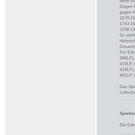
neue R
Gegen 8
gegen K
1578:16
1743:16
1598:13
So steh
Heimsch
Gesamts
Für Edi
388LP),
419LP, 
419LP),
401LP, 
Das Spi
Luftschi
Spielwo
Die Ede