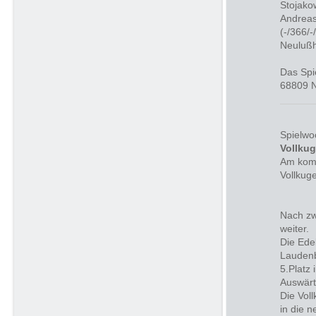
Stojako
Andreas
(-/366/-
Neulußh
Das Spi
68809 
Spielwo
Vollku
Am komm
Vollkug
Nach zw
weiter.
Die Ede
Laudenb
5.Platz 
Auswärt
Die Vol
in die 