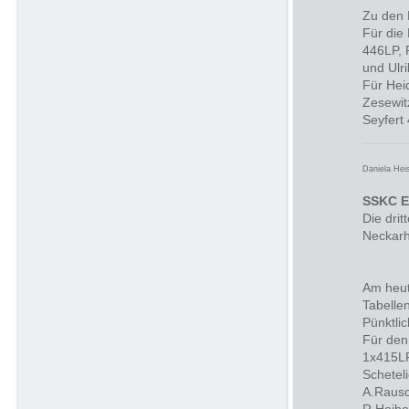
Zu den 
Für die
446LP, 
und Ul
Für Hei
Zesewit
Seyfert
Daniela Hei
SSKC E
Die dri
Neckarh
Am heut
Tabelle
Pünktli
Für den
1x415LP
Schetel
A.Rausc