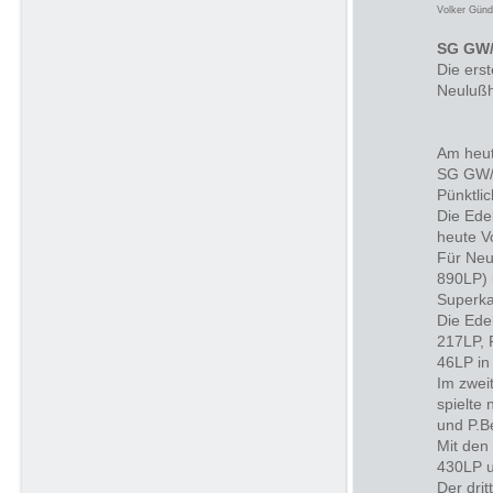
Volker Günd
SG GW/
Die ers
Neulußh
Am heut
SG GW/
Pünktli
Die Ede
heute V
Für Neu
890LP) 
Superka
Die Ede
217LP, 
46LP in
Im zwei
spielte
und P.B
Mit den
430LP u
Der dri