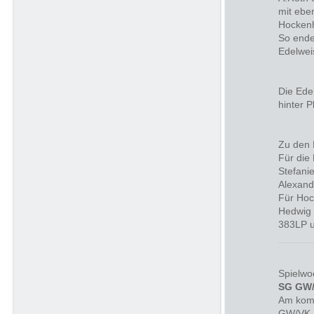
mit ebe
Hockenh
So ende
Edelwei
Die Ede
hinter P
Zu den 
Für die
Stefani
Alexand
Für Hoc
Hedwig 
383LP u
Spielwo
SG GW/
Am kom
GW/VK 