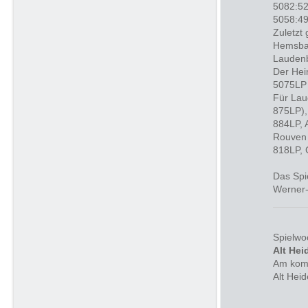
5082:52
5058:49
Zuletzt
Hemsbac
Laudenb
Der Hei
5075LP 
Für Lau
875LP),
884LP, 
Rouven 
818LP, 
Das Spi
Werner-
Spielwo
Alt He
Am komm
Alt Heid