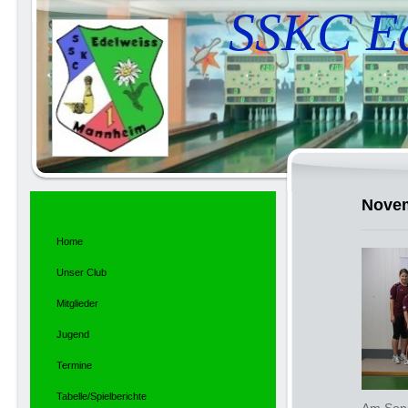
SSKC Ed
Nove
Home
Unser Club
Mitglieder
Jugend
Termine
Tabelle/Spielberichte