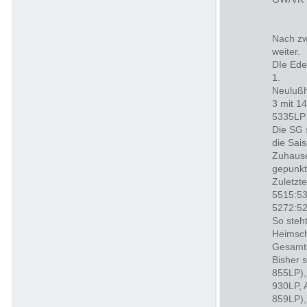
Nach zw
weiter.
DIe Ede
1.
Neulußh
3 mit 1
5335LP 
Die SG 
die Sai
Zuhause
gepunkte
Zuletzt
5515:53
5272:52
So steh
Heimsch
Gesamts
Bisher 
855LP),
930LP, 
859LP),