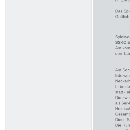
(H 1x43
Das Spi
Gottlieb
Spielwo
SSKC E
Am komm
den Tab
Am Sonn
Edelwei
Neckarh
In beid
statt - 
Die zwe
als 6er-
Heimsch
Gesamts
Diese S
Die Rund