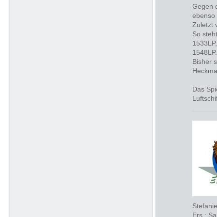
Gegen d
ebenso 
Zuletzt
So steh
1533LP,
1548LP.
Bisher 
Heckman
Das Spi
Luftschi
Stefani
Ers.: S