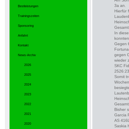
Am Sonn
3a an.
Bestleistungen
Hierfür
Trainingszeiten
Laudenba
Heimsch
Sponsoring
Gesamts
In dies
Anfahrt
konnten
Gegen 6
Kontakt
Fortuna
gegen G
News-Archiv
wieder 
2026
SKC Fid
2526:23
2025
Somit t
Wochene
2024
besiegt
Lautenb
2023
Heimsch
Gesamts
2022
Bisher 
2021
Garcia 
AS 416L
2020
Saskia 