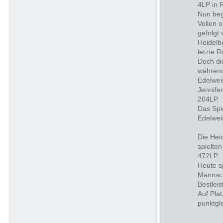
4LP in 
Nun beg
Vollen o
gefolgt
Heidelb
letzte 
Doch di
während
Edelwei
Jennife
204LP.
Das Spi
Edelwei
Die Hei
spielte
472LP.
Heute s
Mannsch
Bestlei
Auf Plat
punktgl