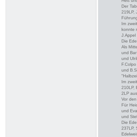
Heß un
Der Tab
219LP, 
Führung
Im zwei
konnte 
J.Appel
Die Ede
Als Mitt
und Bar
und Ulr
F.Colpo 
und B.S
"Halbzei
Im zwei
210LP, 
2LP aus
Vor den
Für Hei
und Eva
und Ste
Die Ede
237LP, 
Edelwei