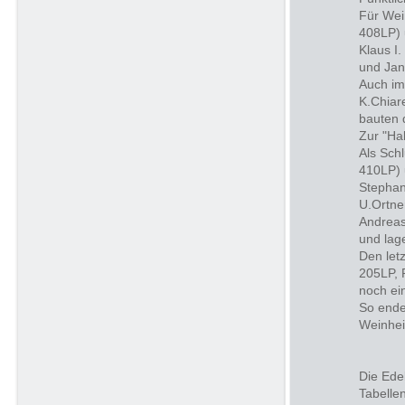
Für Wei
408LP) 
Klaus I
und Jan
Auch im
K.Chiar
bauten 
Zur "Ha
Als Sch
410LP) 
Stephan
U.Ortne
Andreas
und lag
Den let
205LP, 
noch ei
So ende
Weinhei
Die Ede
Tabellen