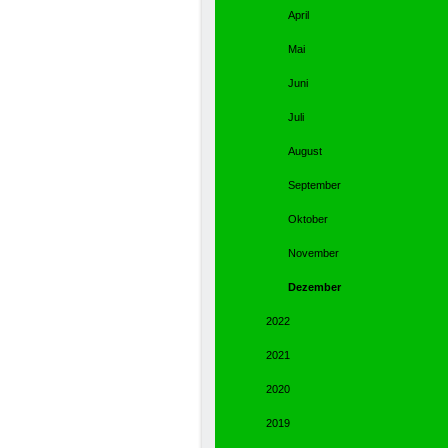
April
Mai
Juni
Juli
August
September
Oktober
November
Dezember
2022
2021
2020
2019