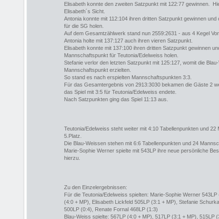
Elisabeth konnte den zweiten Satzpunkt mit 122:77 gewinnen. Hi
Elisabeth´s Sicht.
Antonia konnte mit 112:104 ihren dritten Satzpunkt gewinnen un
für die SG holen.
Auf dem Gesamtzählwerk stand nun 2559:2631 - aus 4 Kegel Vo
Antonia holte mit 137:127 auch ihren vieren Satzpunkt.
Elisabeth konnte mit 137:100 ihren dritten Satzpunkt gewinnen und
Mannschaftspunkt für Teutonia/Edelweiss holen.
Stefanie verlor den letzten Satzpunkt mit 125:127, womit die Blau-
Mannschaftspunkt erzielten.
So stand es nach erspielten Mannschaftspunkten 3:3.
Für das Gesamtergebnis von 2913:3030 bekamen die Gäste 2 we
das Spiel mit 3:5 für Teutonia/Edelweiss endete.
Nach Satzpunkten ging das Spiel 11:13 aus.
Teutonia/Edelweiss steht weiter mit 4:10 Tabellenpunkten und 2
5.Platz.
Die Blau-Weissen stehen mit 6:6 Tabellenpunkten und 24 Mannsch
Marie-Sophie Werner spielte mit 543LP ihre neue persönliche Bes
hierzu.
Zu den Einzelergebnissen:
Für die Teutonia/Edelweiss spielten: Marie-Sophie Werner 543LP
(4:0 + MP), Elisabeth Lickfeld 505LP (3:1 + MP), Stefanie Schur
500LP (0:4), Renate Fornal 468LP (1:3)
Blau-Weiss spielte: 567LP (4:0 + MP), 517LP (3:1 + MP), 515LP (