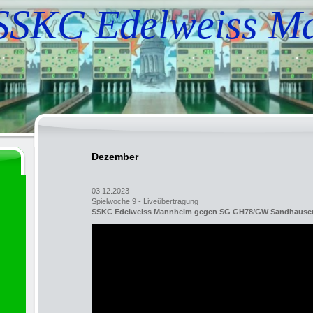
SSKC Edelweiss M
Dezember
03.12.2023
Spielwoche 9 - Liveübertragung
SSKC Edelweiss Mannheim gegen SG GH78/GW Sandhause