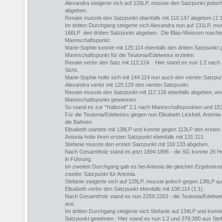
Alexandra steigerte sich auf 126LP, musste den Satzpunkt jedo
abgeben.
Renate musste den Satzpunkt ebenfalls mit 110:147 abgeben (1:1
Im dritten Durchgang steigerte sich Alexandra nun auf 131LP, mu
166LP den dritten Satzpunkt abgeben. Die Blau-Weissen machten
Mannschaftspunkt.
Marie-Sophie konnte mit 125:114 ebenfalls den dritten Satzpunkt
Mannschaftspunkt für die Teutonia/Edelweiss erzielen.
Renate verlor den Satz mit 112:124. Hier stand es nun 1:2 nac
Sicht.
Marie-Sophie holte sich mit 144:114 nun auch den vierten Satzpun
Alexandra verlor mit 125:129 den vierten Satzpunkt.
Renate musste den Satzpunkt mit 117:126 ebenfalls abgeben, wo
Mannschaftspunkt gewannen.
So stand es zur "Halbzeit" 2:1 nach Mannschaftspunkten und 153
Für die Teutonia/Edelweiss gingen nun Elisabeth Lickfeld, Antoni
die Bahnen.
Elisabeth startete mit 138LP und konnte gegen 113LP den ersten
Antonia holte ihren ersten Satzpunkt ebenfalls mit 131:113.
Stefanie musste den ersten Satzpunkt mit 116:133 abgeben.
Nach Gesamtholz stand es jetzt 1894:1896 - die SG konnte 26 H
in Führung.
Im zweiten Durchgang gab es bei Antonia die gleichen Ergebniss
zweiter Satzpunkt für Antonia.
Stefanie steigerte sich auf 128LP, musste jedoch gegen 138LP a
Elisabeth verlor den Satzpunkt ebenfalls mit 108:114 (1:1).
Nach Gesamtholz stand es nun 2259:2263 - die Teutonia/Edelwei
aus.
Im dritten Durchgang steigerte sich Stefanie auf 134LP und konn
Satzpunkt gewinnen. Hier stand es nun 1:2 und 378:390 aus Stefa