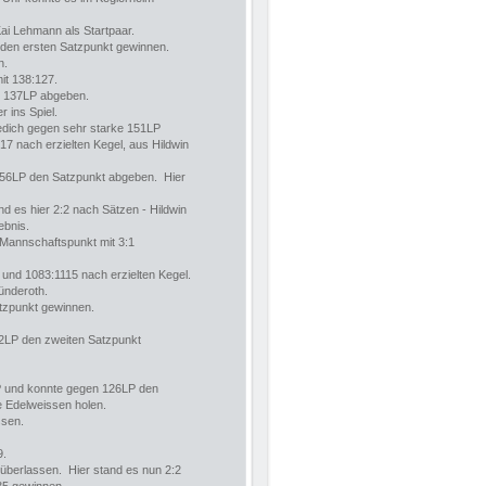
ai Lehmann als Startpaar.
 den ersten Satzpunkt gewinnen.
n.
it 138:127.
en 137LP abgeben.
 ins Spiel.
jedich gegen sehr starke 151LP
7 nach erzielten Kegel, aus Hildwin
156LP den Satzpunkt abgeben. Hier
d es hier 2:2 nach Sätzen - Hildwin
ebnis.
 Mannschaftspunkt mit 3:1
und 1083:1115 nach erzielten Kegel.
ünderoth.
atzpunkt gewinnen.
32LP den zweiten Satzpunkt
3LP und konnte gegen 126LP den
e Edelweissen holen.
ssen.
9.
überlassen. Hier stand es nun 2:2