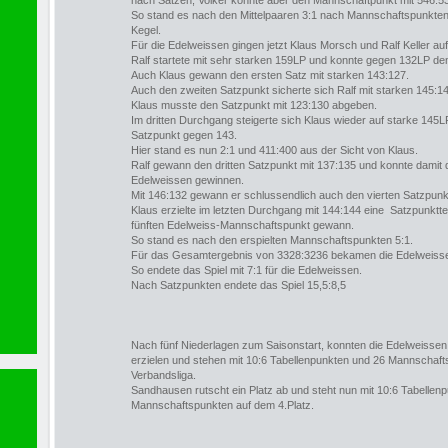
nach Sätzen, Volker konnte aber den Mannschaftpunkt mit 546:5
So stand es nach den Mittelpaaren 3:1 nach Mannschaftspunkten
Kegel.
Für die Edelweissen gingen jetzt Klaus Morsch und Ralf Keller au
Ralf startete mit sehr starken 159LP und konnte gegen 132LP d
Auch Klaus gewann den ersten Satz mit starken 143:127.
Auch den zweiten Satzpunkt sicherte sich Ralf mit starken 145:1
Klaus musste den Satzpunkt mit 123:130 abgeben.
Im dritten Durchgang steigerte sich Klaus wieder auf starke 145L
Satzpunkt gegen 143.
Hier stand es nun 2:1 und 411:400 aus der Sicht von Klaus.
Ralf gewann den dritten Satzpunkt mit 137:135 und konnte damit 
Edelweissen gewinnen.
Mit 146:132 gewann er schlussendlich auch den vierten Satzpunk
Klaus erzielte im letzten Durchgang mit 144:144 eine Satzpunkttei
fünften Edelweiss-Mannschaftspunkt gewann.
So stand es nach den erspielten Mannschaftspunkten 5:1.
Für das Gesamtergebnis von 3328:3236 bekamen die Edelweisse
So endete das Spiel mit 7:1 für die Edelweissen.
Nach Satzpunkten endete das Spiel 15,5:8,5
Nach fünf Niederlagen zum Saisonstart, konnten die Edelweissen 
erzielen und stehen mit 10:6 Tabellenpunkten und 26 Mannschaft
Verbandsliga.
Sandhausen rutscht ein Platz ab und steht nun mit 10:6 Tabellen
Mannschaftspunkten auf dem 4.Platz.