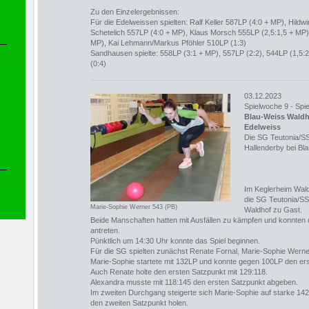
Zu den Einzelergebnissen:
Für die Edelweissen spielten: Ralf Keller 587LP (4:0 + MP), Hild
Schetelich 557LP (4:0 + MP), Klaus Morsch 555LP (2,5:1,5 + MP)
MP), Kai Lehmann/Markus Pföhler 510LP (1:3)
Sandhausen spielte: 558LP (3:1 + MP), 557LP (2:2), 544LP (1,5:2
(0:4)
03.12.2023
Spielwoche 9 - Spie
Blau-Weiss Wald
Edelweiss
Die SG Teutonia/S
Hallenderby bei Bl
Im Keglerheim Wald
die SG Teutonia/S
Marie-Sophie Werner 543 (PB)
Waldhof zu Gast.
Beide Manschaften hatten mit Ausfällen zu kämpfen und konnten 
antreten.
Pünktlich um 14:30 Uhr konnte das Spiel beginnen.
Für die SG spielten zunächst Renate Fornal, Marie-Sophie Wern
Marie-Sophie startete mit 132LP und konnte gegen 100LP den er
Auch Renate holte den ersten Satzpunkt mit 129:118.
Alexandra musste mit 118:145 den ersten Satzpunkt abgeben.
Im zweiten Durchgang steigerte sich Marie-Sophie auf starke 1
den zweiten Satzpunkt holen.