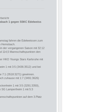
rbericht
sbach 1 gegen SSKC Edelweiss
stag fahren die Edelweissen zum
ch Hemsbach.
in der vergangenen Saison mit 32:12
nd 114,5 Mannschaftspunkten den
 der HKO Youngs Stars Karlsruhe mit
im 1 mit 3:5 (3436:3512) und bei
 7:1 (3518:3271) gewinnen.
och zuhause mit 1:7 (3491:3626)
ockenheim 1 mit 3:5 (3291:3350),
e SG Lampertheim 1 mit 5:3
annschaftspunkten auf dem 3.Platz