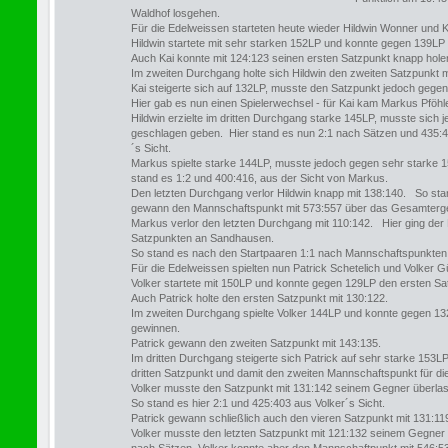
Waldhof losgehen.
Für die Edelweissen starteten heute wieder Hildwin Wonner und K
Hildwin startete mit sehr starken 152LP und konnte gegen 139LP
Auch Kai konnte mit 124:123 seinen ersten Satzpunkt knapp hole
Im zweiten Durchgang holte sich Hildwin den zweiten Satzpunkt m
Kai steigerte sich auf 132LP, musste den Satzpunkt jedoch geg
Hier gab es nun einen Spielerwechsel - für Kai kam Markus Pföhler
Hildwin erzielte im dritten Durchgang starke 145LP, musste sich 
geschlagen geben. Hier stand es nun 2:1 nach Sätzen und 435:41
´s Sicht.
Markus spielte starke 144LP, musste jedoch gegen sehr starke 
stand es 1:2 und 400:416, aus der Sicht von Markus.
Den letzten Durchgang verlor Hildwin knapp mit 138:140. So stan
gewann den Mannschaftspunkt mit 573:557 über das Gesamterg
Markus verlor den letzten Durchgang mit 110:142. Hier ging der
Satzpunkten an Sandhausen.
So stand es nach den Startpaaren 1:1 nach Mannschaftspunkten 
Für die Edelweissen spielten nun Patrick Schetelich und Volker G
Volker startete mit 150LP und konnte gegen 129LP den ersten S
Auch Patrick holte den ersten Satzpunkt mit 130:122.
Im zweiten Durchgang spielte Volker 144LP und konnte gegen 1
gewinnen.
Patrick gewann den zweiten Satzpunkt mit 143:135.
Im dritten Durchgang steigerte sich Patrick auf sehr starke 15
dritten Satzpunkt und damit den zweiten Mannschaftspunkt für di
Volker musste den Satzpunkt mit 131:142 seinem Gegner überla
So stand es hier 2:1 und 425:403 aus Volker´s Sicht.
Patrick gewann schließlich auch den vieren Satzpunkt mit 131:11
Volker musste den letzten Satzpunkt mit 121:132 seinem Gegner 