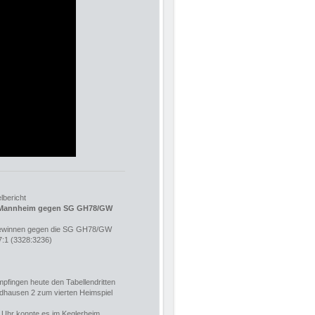
lbericht
 Mannheim gegen SG GH78/GW
gewinnen gegen die SG GH78/GW
7:1 (3328:3236)
pfingen heute den Tabellendritten
ausen 2 zum vierten Heimspiel
 Uhr konnte es im Keglerheim