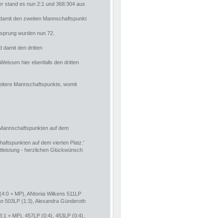
er stand es nun 2:1 und 368:304 aus
d damit den zweiten Mannschaftspunkt
rsprung wurden nun 72.
 damit den dritten
Weissen hier ebenfalls den dritten
itere Mannschaftspunkte, womit
2 Mannschaftspunkten auf dem
aftspunkten auf dem vierten Platz.'
tleistung - herzlichen Glückwünsch
 (4:0 + MP), ANtonia Wilkens 511LP
kan 503LP (1:3), Alexandra Günderoth
3:1 + MP), 457LP (0:4), 453LP (0:4),