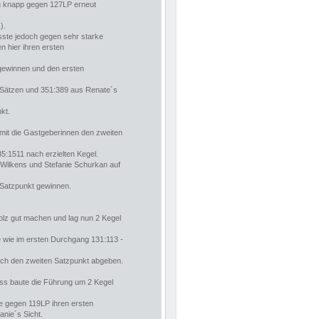
ch knapp gegen 127LP erneut
).
sste jedoch gegen sehr starke
 hier ihren ersten
 gewinnen und den ersten
h Sätzen und 351:389 aus Renate´s
kt.
mit die Gastgeberinnen den zweiten
5:1511 nach erzielten Kegel.
a Wilkens und Stefanie Schurkan auf
 Satzpunkt gewinnen.
olz gut machen und lag nun 2 Kegel
e wie im ersten Durchgang 131:113 -
uch den zweiten Satzpunkt abgeben.
ss baute die Führung um 2 Kegel
te gegen 119LP ihren ersten
nie´s Sicht.