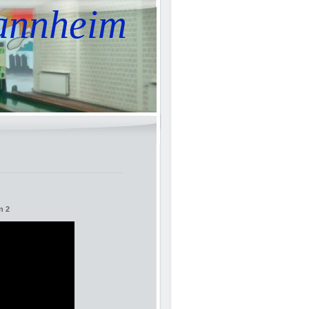
annheim
n 2