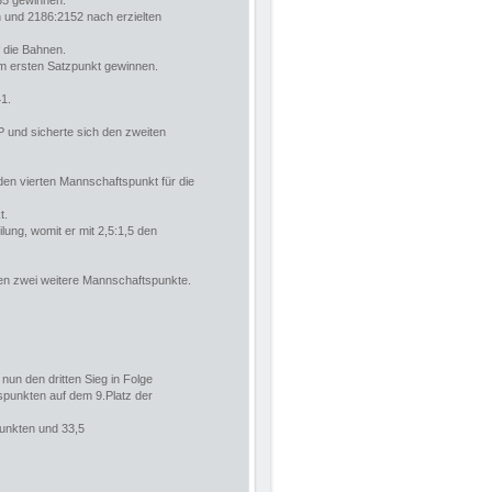
35 gewinnen.
 und 2186:2152 nach erzielten
f die Bahnen.
em ersten Satzpunkt gewinnen.
41.
P und sicherte sich den zweiten
den vierten Mannschaftspunkt für die
t.
lung, womit er mit 2,5:1,5 den
n zwei weitere Mannschaftspunkte.
nun den dritten Sieg in Folge
spunkten auf dem 9.Platz der
punkten und 33,5