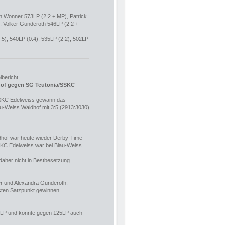
win Wonner 573LP (2:2 + MP), Patrick
, Volker Günderoth 546LP (2:2 +
,5), 540LP (0:4), 535LP (2:2), 502LP
lbericht
hof gegen SG Teutonia/SSKC
SKC Edelweiss gewann das
au-Weiss Waldhof mit 3:5 (2913:3030)
hof war heute wieder Derby-Time -
SKC Edelweiss war bei Blau-Weiss
daher nicht in Bestbesetzung
er und Alexandra Günderoth.
sten Satzpunkt gewinnen.
42LP und konnte gegen 125LP auch