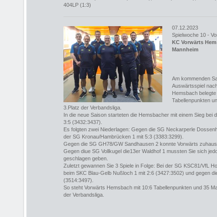
404LP (1:3)
07.12.2023
Spielwoche 10 - Vo
KC Vorwärts Hem
Mannheim
Am kommenden Sam
Auswärtsspiel na
Hemsbach belegte 
Tabellenpunkten u
3.Platz der Verbandsliga.
In die neue Saison starteten die Hemsbacher mit einem Sieg bei
3:5 (3432:3437).
Es folgten zwei Niederlagen: Gegen die SG Neckarperle Dossenhe
der SG Kronau/Hambrücken 1 mit 5:3 (3383:3299).
Gegen die SG GH78/GW Sandhausen 2 konnte Vorwärts zuhause
Gegen diue SG Vollkugel die13er Waldhof 1 mussten Sie sich jed
geschlagen geben.
Zuletzt gewannen Sie 3 Spiele in Folge: Bei der SG KSC81/VfL H
beim SKC Blau-Gelb Nußloch 1 mit 2:6 (3427:3502) und gegen di
(3514:3497).
So steht Vorwärts Hemsbach mit 10:6 Tabellenpunkten und 35 M
der Verbandsliga.