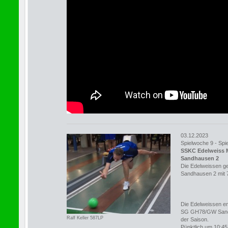
03.12.2023
Spielwoche 9 - Spie
SSKC Edelweiss
Sandhausen 2
Die Edelweissen 
Sandhausen 2 mit 
Die Edelweissen em
SG GH78/GW Sandh
Ralf Keller 587LP
der Saison.
Pünktlich um 10:45